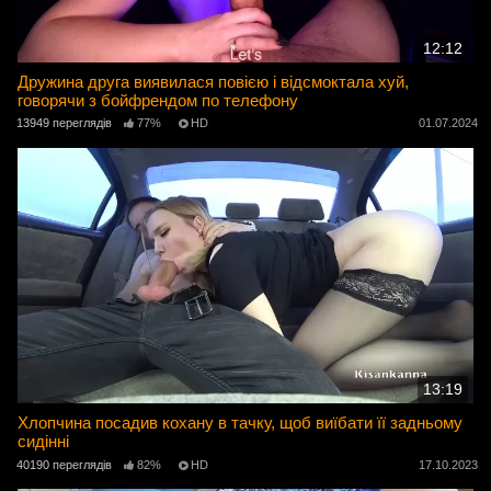
12:12
Дружина друга виявилася повією і відсмоктала хуй,
говорячи з бойфрендом по телефону
13949 переглядів
77%
HD
01.07.2024
13:19
Хлопчина посадив кохану в тачку, щоб виїбати її задньому
сидінні
40190 переглядів
82%
HD
17.10.2023