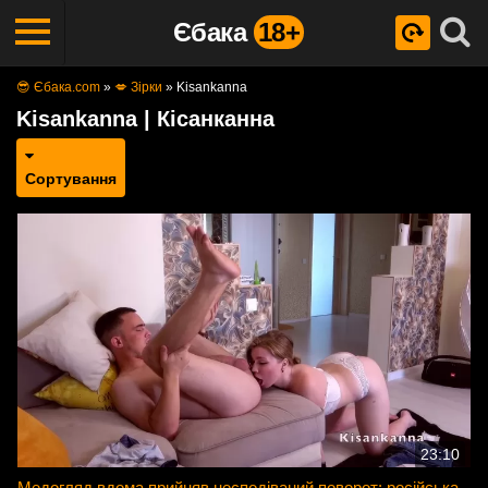
Єбака
18+
😎 Єбака.com
»
💋 Зірки
»
Kisankanna
Kisankanna | Кісанканна
Сортування
23:10
Медогляд вдома прийняв несподіваний поворот: російська