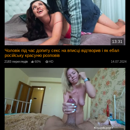
13:31
Чоловік під час допиту секс на вписці відтворив і як ебал
російську красуню розповів
2183 переглядів
60%
HD
14.07.2024