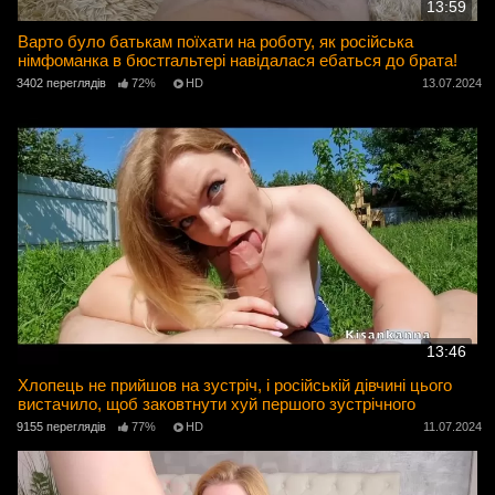
13:59
Варто було батькам поїхати на роботу, як російська
німфоманка в бюстгальтері навідалася ебаться до брата!
3402 переглядів
72%
HD
13.07.2024
13:46
Хлопець не прийшов на зустріч, і російській дівчині цього
вистачило, щоб заковтнути хуй першого зустрічного
9155 переглядів
77%
HD
11.07.2024