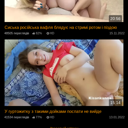
20:56
Сиська російська вафля блядує на стримі ротом і піздою
48505 переглядів
82%
HD
15.11.2022
15:14
У гуртожитку з такими дойками поспати не вийде
41534 переглядів
77%
HD
13.01.2022