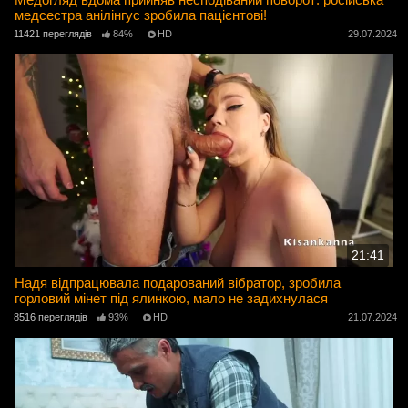
медсестра анілінгус зробила пацієнтові!
11421 переглядів
84%
HD
29.07.2024
21:41
Надя відпрацювала подарований вібратор, зробила
горловий мінет під ялинкою, мало не задихнулася
8516 переглядів
93%
HD
21.07.2024