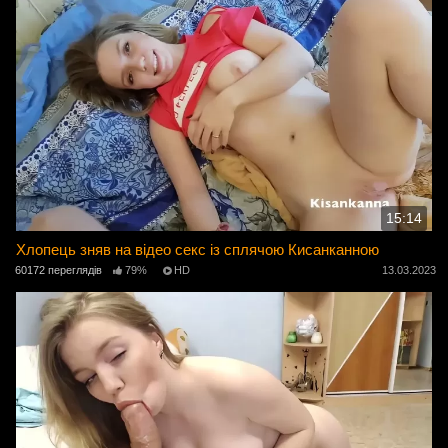
15:14
Хлопець зняв на відео секс із сплячою Кисанканною
60172 переглядів
79%
HD
13.03.2023