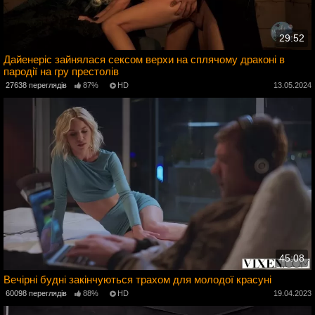
29:52
Дайенеріс зайнялася сексом верхи на сплячому драконі в
пародії на гру престолів
5
27638 переглядів
87%
HD
13.05.2024
45:08
Вечірні будні закінчуються трахом для молодої красуні
3
60098 переглядів
88%
HD
19.04.2023