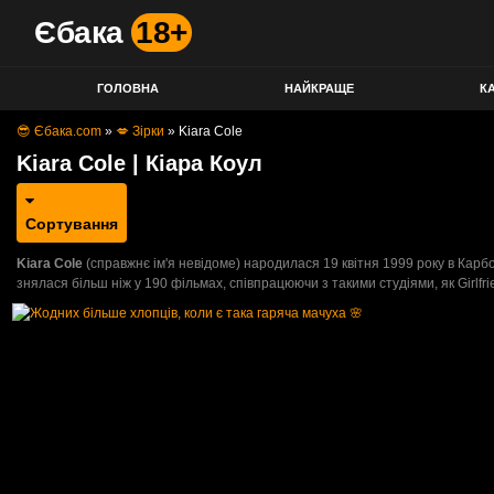
Єбака
18+
ГОЛОВНА
НАЙКРАЩЕ
КА
😎 Єбака.com
»
💋 Зірки
»
Kiara Cole
Kiara Cole | Кіара Коул
Сортування
Kiara Cole
(справжнє ім'я невідоме) народилася 19 квітня 1999 року в Карбон
знялася більш ніж у 190 фільмах, співпрацюючи з такими студіями, як Girlfriend