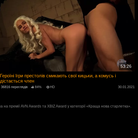
53:26
Героїні Ігри престолів смикають свої кицьки, а комусь і
дістається член
36816 переглядів
84%
HD
30.01.2021
на на премії AVN Awards та XBIZ Award у категорії «Краща нова старлетка».