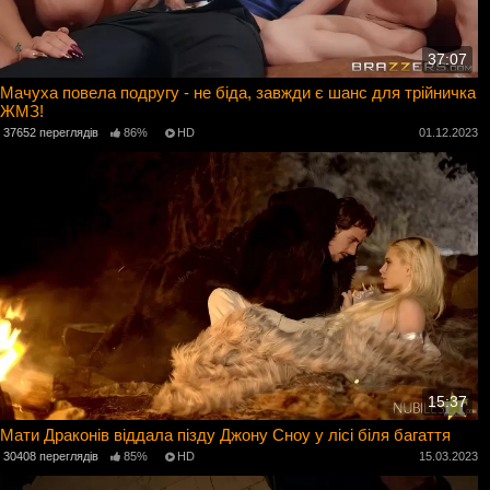
37:07
Мачуха повела подругу - не біда, завжди є шанс для трійничка
ЖМЗ!
37652 переглядів
86%
HD
01.12.2023
15:37
Мати Драконів віддала пізду Джону Сноу у лісі біля багаття
30408 переглядів
85%
HD
15.03.2023