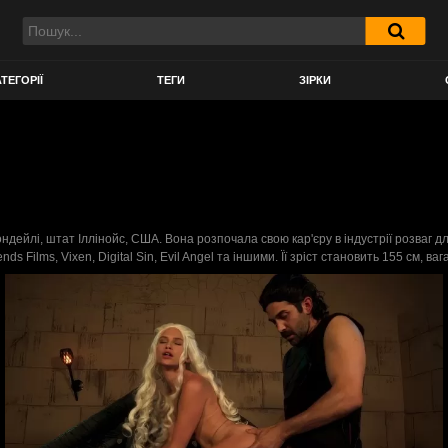
ТЕГОРІЇ
ТЕГИ
ЗІРКИ
дейлі, штат Іллінойс, США. Вона розпочала свою кар'єру в індустрії розваг для
s Films, Vixen, Digital Sin, Evil Angel та іншими. Її зріст становить 155 см, ва