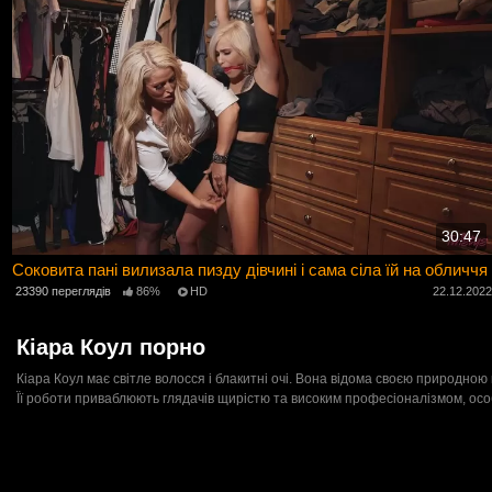
30:47
Соковита пані вилизала пизду дівчині і сама сіла їй на обличчя
23390 переглядів
86%
HD
22.12.202
Кіара Коул порно
Кіара Коул має світле волосся і блакитні очі. Вона відома своєю природною
Її роботи приваблюють глядачів щирістю та високим професіоналізмом, осо