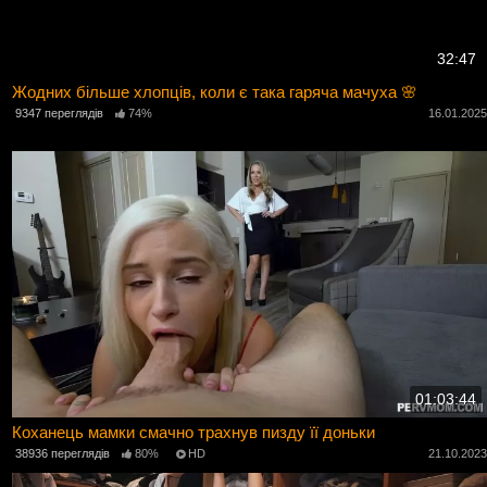
32:47
Жодних більше хлопців, коли є така гаряча мачуха 🌸
9347 переглядів
74%
16.01.202
01:03:44
Коханець мамки смачно трахнув пизду її доньки
38936 переглядів
80%
HD
21.10.202