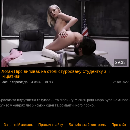
29:33
Логан Пірс випиває на столі стурбовану студентку з її
ініціативи
2
30497 переглядів
84%
HD
28.09.2022
 красою та відсутністю татуювань та пірсингу. У 2020 році Кіара була номінова
бливо у жанрах лесбійських сцен та романтичного порно.
Зворотній зв'язок
Правила сайту
Батьківський контроль
Про сайт