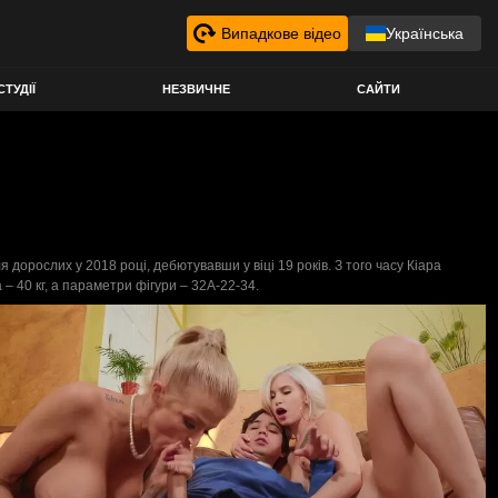
Випадкове відео
Українська
СТУДІЇ
НЕЗВИЧНЕ
САЙТИ
 дорослих у 2018 році, дебютувавши у віці 19 років. З того часу Кіара
га – 40 кг, а параметри фігури – 32A-22-34.