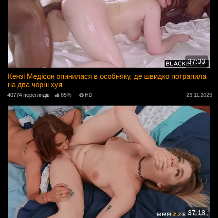
37:33
Кензі Медісон опинилася в особняку, де швидко потрапила
на два чорні хуя
40774 переглядів
85%
HD
23.11.2023
37:18