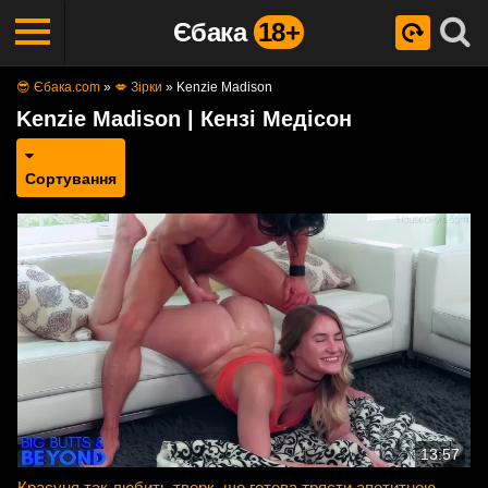
Єбака
18+
😎 Єбака.com
»
💋 Зірки
»
Kenzie Madison
Kenzie Madison | Кензі Медісон
Сортування
13:57
Красуня так любить тверк, що готова трясти апетитною