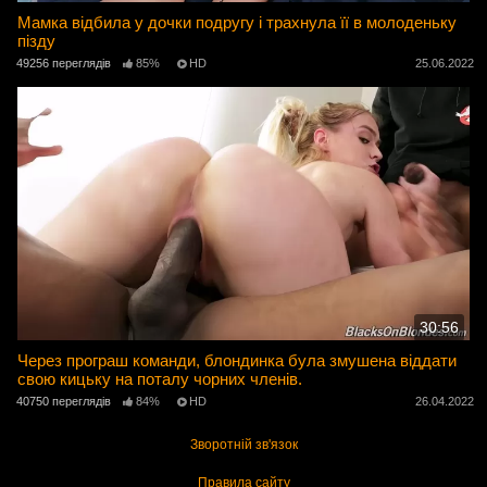
Мамка відбила у дочки подругу і трахнула її в молоденьку
пізду
49256 переглядів
85%
HD
25.06.2022
30:56
Через програш команди, блондинка була змушена віддати
свою кицьку на поталу чорних членів.
40750 переглядів
84%
HD
26.04.2022
Зворотній зв'язок
Правила сайту