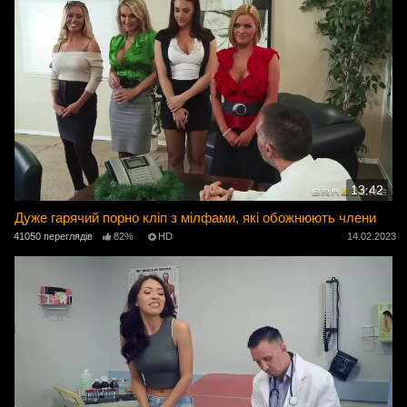
13:42
Дуже гарячий порно кліп з мілфами, які обожнюють члени
41050 переглядів
82%
HD
14.02.2023