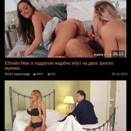
36:13
Ебігейл Мак із подругою жадібно ебут на двох зрілого
мужика
33201 переглядів
84%
HD
30.10.2023