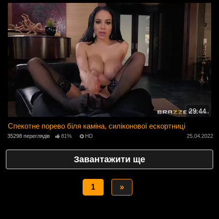
29:44
Спекотне порево біля каміна, силіконової ескортниці
35298 переглядів
81%
HD
25.04.2022
Завантажити ще
1
»