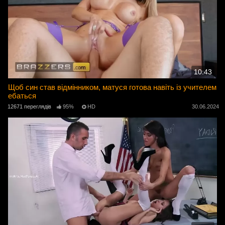
10:43
Щоб син став відмінником, матуся готова навіть із учителем
ебаться
12671 переглядів
95%
HD
30.06.2024