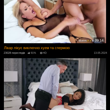
39:14
Лікар лікує виключно хуем та спермою
23028 переглядів
91%
HD
13.05.2024