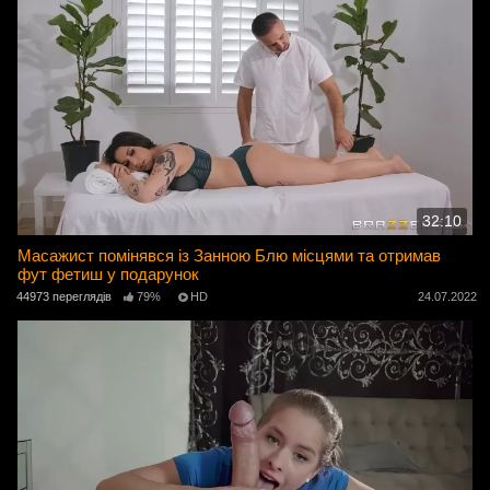
32:10
Масажист помінявся із Занною Блю місцями та отримав
фут фетиш у подарунок
44973 переглядів
79%
HD
24.07.2022