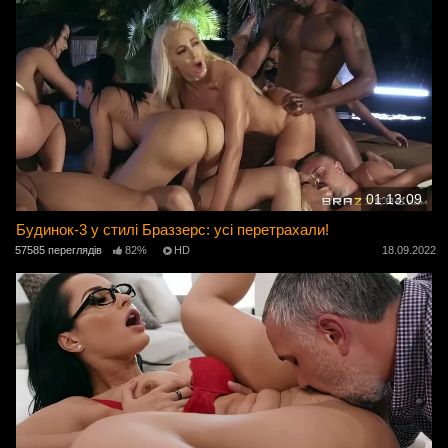
01:13:09
Будинок-3 у стилі Браззерс: усі перетрахали!
57585 переглядів
82%
HD
18.09.2022