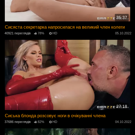
35:37
Сисяста секретарка напросилася на великий член колеги
40921 переглядів
78%
HD
05.10.2022
27:18
Сиська блонда розсовує ноги в очікуванні члена
37686 переглядів
82%
HD
04.10.2022