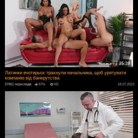
35:39
Латинки вчотирьох трахнули начальника, щоб урятувати
компанію від банкрутства
37961 переглядів
87%
HD
18.07.2023