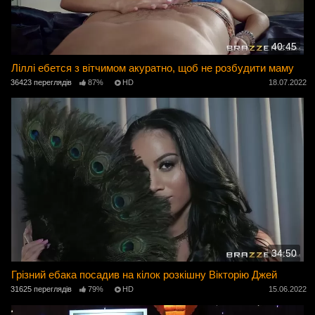
40:45
Ліллі ебется з вітчимом акуратно, щоб не розбудити маму
36423 переглядів
87%
HD
18.07.2022
34:50
Грізний ебака посадив на кілок розкішну Вікторію Джей
31625 переглядів
79%
HD
15.06.2022