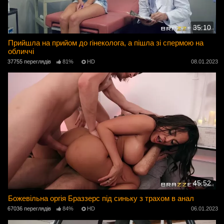
35:10
Прийшла на прийом до гінеколога, а пішла зі спермою на
обличчі
37755 переглядів
81%
HD
08.01.2023
45:52
Божевільна оргія Браззерс під синьку з трахом в анал
67036 переглядів
84%
HD
06.01.2023