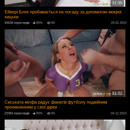
31:35
Ейвері Блек пробивається на посаду за допомогою мокрої
кицьки
30638 переглядів
85%
HD
29.02.2024
31:02
Сиськата мілфа радує фанатів футболу подвійним
проникненням у свої дірки
23383 переглядів
80%
HD
04.12.2023