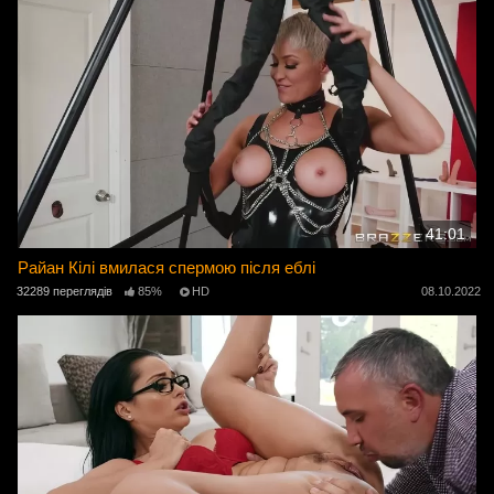
41:01
Райан Кілі вмилася спермою після еблі
32289 переглядів
85%
HD
08.10.2022