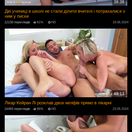
38:38
Дві учениці в школі не стали ділити вчителі і потрахалися з
ним у писки
12130 переглядів
81%
HD
19.06.2024
48:13
Лікар Кейран Лі розклав двох міліфів прямо в лікарні
16493 переглядів
86%
HD
23.05.2024