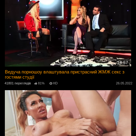
18:57
Ведуча порношоу влаштувала пристрасний ЖМЖ секс з
гостями студії
41801 переглядів
81%
HD
26.05.2022