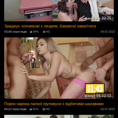
32:25
Зраджує чоловікові з лікарем, бажаючи завагітніти
43180 переглядів
84%
HD
04.07.2023
01:22:03
Порно нарізка палкої груповухи з відбитими шалавами
48114 переглядів
81%
HD
03.07.2023