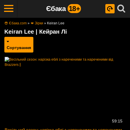
Єбака
18+
😎 Єбака.com
»
💋 Зірки
»
Keiran Lee
Keiran Lee | Кейран Лі
Сортування
59:15
Весільний сезон: нарізка еблі з нареченими та нареченими