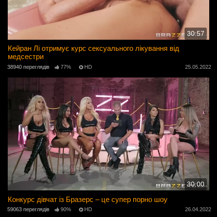
30:57
Кейран Лі отримує курс сексуального лікування від
медсестри
38940 переглядів
77%
HD
25.05.2022
30:00
Конкурс дівчат із Бразерс – це супер порно шоу
59063 переглядів
90%
HD
26.04.2022