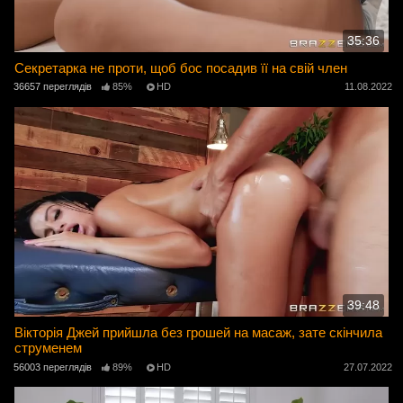
35:36
Секретарка не проти, щоб бос посадив її на свій член
36657 переглядів
85%
HD
11.08.2022
39:48
Вікторія Джей прийшла без грошей на масаж, зате скінчила
струменем
56003 переглядів
89%
HD
27.07.2022