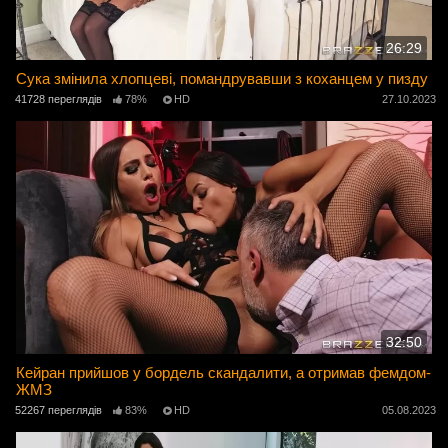
26:29
Сука змінила хлопцеві, помандрувавши з коханцем у пизду
41728 переглядів
78%
HD
27.10.2023
32:50
Кейран прийшов у бордель скандалити, а отримав фемдом-
ЖМЗ
52267 переглядів
83%
HD
05.08.2023