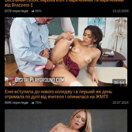
від Brazzers 🍾
2278 переглядів
95%
13.12.2024
36:54
Енні вступила до нового коледжу і в перший же день
отримала по дупі від вчителя і опинилася на ЖМП!
3686 переглядів
78%
20.07.2024