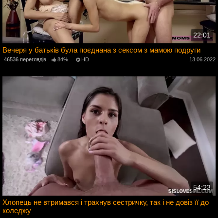
22:01
Вечеря у батьків була поєднана з сексом з мамою подруги
3
46536 переглядів
84%
HD
13.06.2022
54:23
Хлопець не втримався і трахнув сестричку, так і не довіз її до
коледжу