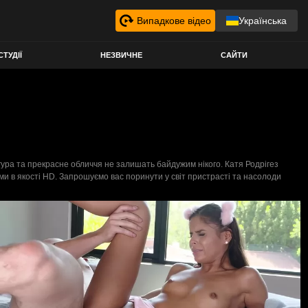
Випадкове відео
Українська
СТУДІЇ
НЕЗВИЧНЕ
САЙТИ
фігура та прекрасне обличчя не залишать байдужим нікого. Катя Родрігез
ми в якості HD. Запрошуємо вас поринути у світ пристрасті та насолоди