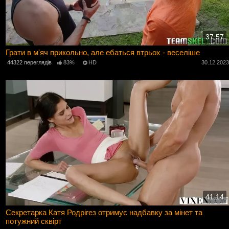
37:57
Грати в м'яч прикольно, але ебаться втрьох - веселіше
44322 переглядів
83%
HD
30.12.202
41:14
Секретарка Катя Родрігез отримує надбавку за мінет та
потужний сквірт