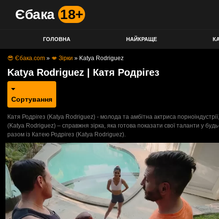
Єбака
18+
ГОЛОВНА
НАЙКРАЩЕ
КА
😎 Єбака.com
»
💋 Зірки
»
Katya Rodriguez
Katya Rodriguez | Катя Родрігез
Сортування
Катя Родрігез (Katya Rodriguez) - молода та амбітна актриса порноіндустрії
(Katya Rodriguez) – справжня зірка, яка готова показати свої таланти у б
разом із Катею Родрігез (Katya Rodriguez).