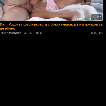
26:27
Катя Родрігез хотіла вкрасти у брата гандон, а він її покарав за
це еблею
45147 переглядів
81%
HD
16.05.2022