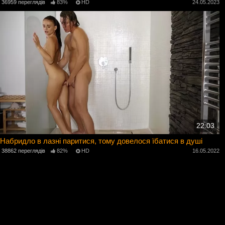
36959 переглядів
83%
HD
24.05.2023
22:03
Набридло в лазні паритися, тому довелося їбатися в душі
38862 переглядів
82%
HD
16.05.2022