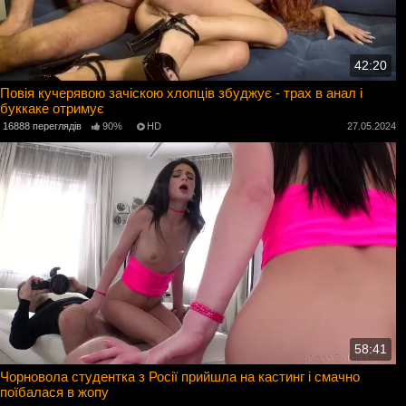
42:20
Повія кучерявою зачіскою хлопців збуджує - трах в анал і
буккаке отримує
16888 переглядів
90%
HD
27.05.2024
58:41
Чорновола студентка з Росії прийшла на кастинг і смачно
поїбалася в жопу