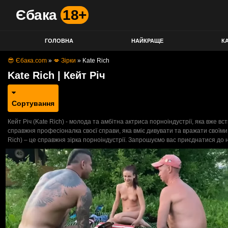
Єбака
18+
ГОЛОВНА
НАЙКРАЩЕ
КА
😎 Єбака.com
»
💋 Зірки
»
Kate Rich
Kate Rich | Кейт Річ
Сортування
Кейт Річ (Kate Rich) - молода та амбітна актриса порноіндустрії, яка вже вс
справжня професіоналка своєї справи, яка вміє дивувати та вражати своїм
Rich) – це справжня зірка порноіндустрії. Запрошуємо вас приєднатися до 