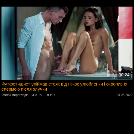
3
30:24
Футфетишист упіймав стояк від ніжок улюбленки і окропив їх
спермою після злучки
2
39987 переглядів
81%
HD
23.05.2022