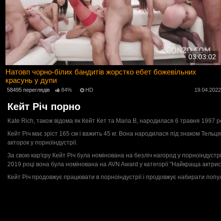
03:03:02
Натовп чорно-білих бандитів жорстко ебет божевільних
красунь у дупи
58495 переглядів
84%
HD
19.04.202
Кейт Річ порно
Kate Rich, також відома як Кейт Кет та Maria B, народилася 6 травня 1997 р
Кейт Річ має зріст 165 см і важить 45 кг. Вона народилася під знаком Тель
акторок у порноіндустрії.
За свою кар'єру Кейт Річ була номінована на безліч нагород у порноіндустрі
2019 році вона була номінована на AVN Award у категорії "Найкраща актриса
Кейт Річ продовжує працювати в порноіндустрії і продовжує набирати популяр