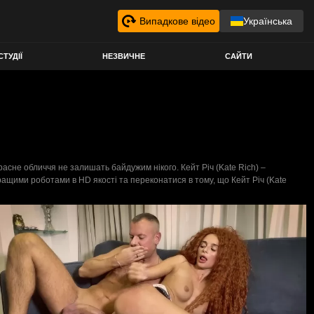
Випадкове відео
Українська
СТУДІЇ
НЕЗВИЧНЕ
САЙТИ
красне обличчя не залишать байдужим нікого. Кейт Річ (Kate Rich) –
ащими роботами в HD якості та переконатися в тому, що Кейт Річ (Kate