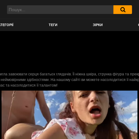
ТЕГОРІЇ
ТЕГИ
ЗІРКИ
тигла завоювати серця багатьох глядачів. Її ніжна шкіра, струнка фігура та пре
и неймовірними здібностями. На нашому сайті ви можете насолодитися її найкр
нас та насолодитися її талантом!