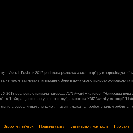
2
оку в Москві, Росія. У 2017 році вона розпочала свою кар'єру в порноіндустрії 
ця та не має ні татуювань, ні пірсингу. Вона відома своєю природною красою та
ї. У 2018 році вона отримала нагороду AVN Award у категорії "Найкраща нова зі
" та "Найкраща сцена групового сексу", а також на XBIZ Award у категорії "На
ність серед глядачів та колег. Її талант, краса та професіоналізм роблять її 
Зворотній зв'язок
Правила сайту
Батьківський контроль
Про сайт