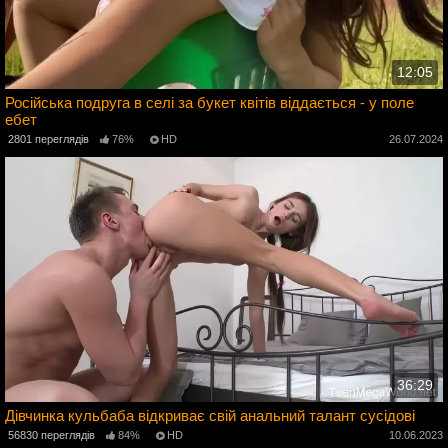
12:05
Російська подруга в селі за букет квітів віддається - у поле
ебет
4
2801 переглядів
76%
HD
26.07.2024
36:29
Дівчинка кульбаба відкриває свій анальний талант сусідові
56830 переглядів
84%
HD
10.06.2023