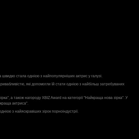
та швидко стала однією з найпопулярніших актрис у галузі.
 привабливістю, які допомогли їй стати однією з найбільш затребуваних
рка", а також нагороду XBIZ Award на категорії "Найкраща нова зірка". У
йкраща актриса".
однією з найяскравіших зірок порноіндустрії.