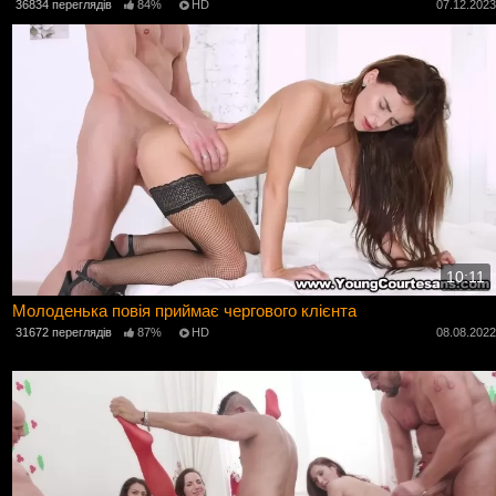
36834 переглядів
84%
HD
07.12.202
10:11
Молоденька повія приймає чергового клієнта
31672 переглядів
87%
HD
08.08.202