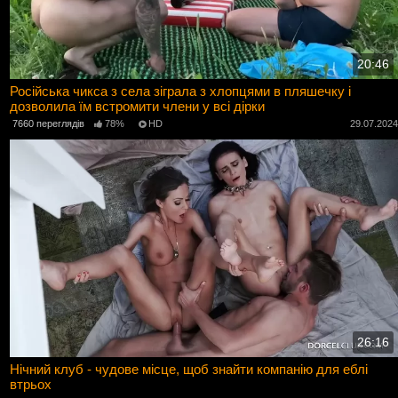
20:46
Російська чикса з села зіграла з хлопцями в пляшечку і
дозволила їм встромити члени у всі дірки
7660 переглядів
78%
HD
29.07.202
26:16
Нічний клуб - чудове місце, щоб знайти компанію для еблі
втрьох