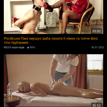
20:02
Російська Пані змушує раба лизати її ніжки та топче його
тіло підборами
48214 переглядів
90%
30.07.2022
36:52