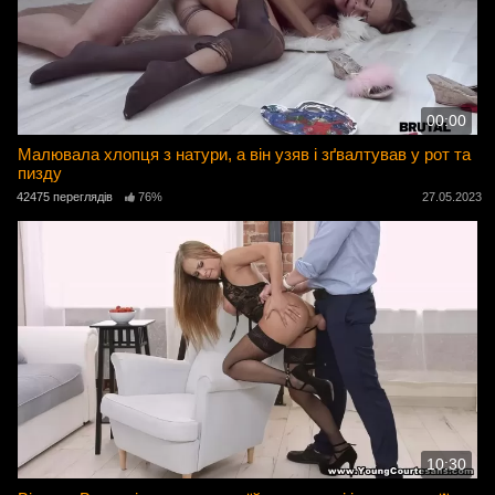
00:00
Малювала хлопця з натури, а він узяв і зґвалтував у рот та
пизду
42475 переглядів
76%
27.05.2023
10:30