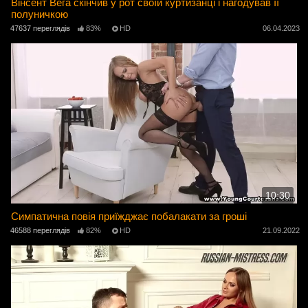
Вінсент Вега скінчив у рот своїй куртизанці і нагодував її
полуничкою
47637 переглядів
83%
HD
06.04.2023
10:30
Симпатична повія приїжджає побалакати за гроші
46588 переглядів
82%
HD
21.09.2022