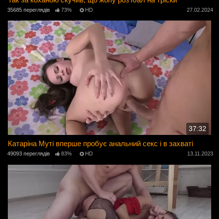
35685 переглядів
73%
HD
27.02.2024
37:32
Катаріна Муті вперше пробує анальний секс і в захваті
49093 переглядів
83%
HD
13.11.2023