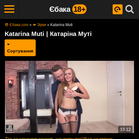
Єбака
18+
😎 Єбака.com
»
💋 Зірки
»
Katarina Muti
Katarina Muti | Катаріна Муті
Сортування
33:12
Так за коханою скучив, що жопу роз'їбал на тріски