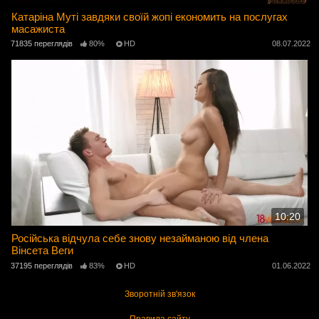
Катаріна Муті завдяки своїй жопі економить на послугах
масажиста
71835 переглядів
80%
HD
08.07.2022
10:20
Російська відчула себе знову незайманою від члена
Вінсета Веги
37195 переглядів
83%
HD
01.06.2022
Зворотній зв'язок
Правила сайту