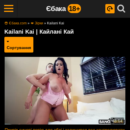
Єбака
18+
😎 Єбака.com
»
💋 Зірки
»
Kailani Kai
Kailani Kai | Кайлані Кай
Сортування
48:54
Привів синові повію для еблі і залишився все контролювати