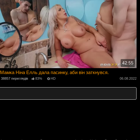
42:55
Мамка Ніна Елль дала пасинку, аби він заткнувся.
38857 переглядів
83%
HD
06.08.2022