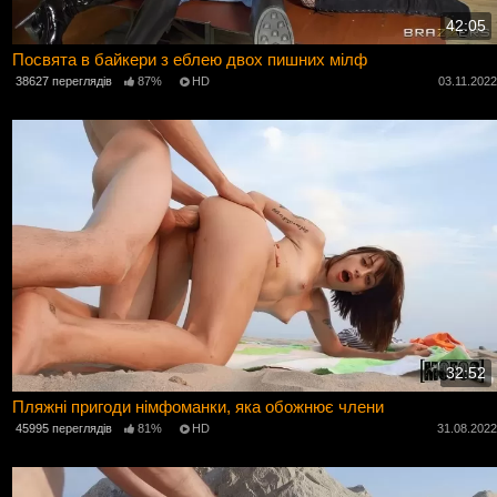
42:05
Посвята в байкери з еблею двох пишних мілф
38627 переглядів
87%
HD
03.11.202
32:52
Пляжні пригоди німфоманки, яка обожнює члени
45995 переглядів
81%
HD
31.08.202