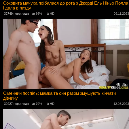
Соковита мачуха поїбалася до рота з Джорді Ель Ніньо Полла
і дала в пизду
32749 переглядів
86%
HD
09.11.202
48:35
Сімейний поспіль: мамка та син разом змушують кінчати
дівчину
39227 переглядів
79%
HD
12.08.202