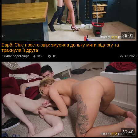
26:01
Барбі Сінс просто звір: змусила доньку мити підлогу та
трахнула її друга
4
38402 переглядів
78%
HD
27.12.2023
30:40