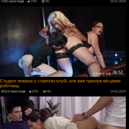
7150 переглядів
74%
HD
14.07.2024
36:52
Студент вперше у стриптиз-клубі, але вже трахнув місцевих
робітниць
28119 переглядів
83%
HD
14.02.2024