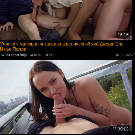
16:16
Училка з малювання запала на величезний хуй Джорді Ель
Ніньо Полла
37834 переглядів
82%
HD
10.12.2023
36:03