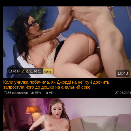
10:43
Коли училка побачила, як Джорді на неї хуй дрочить,
запросила його до дошки на анальний секс!
7256 переглядів
85%
HD
27.06.202