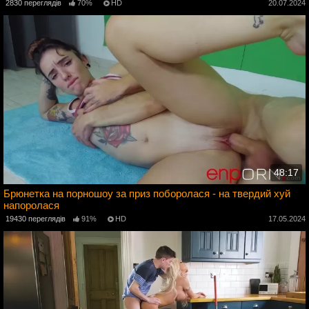
2830 переглядів
70%
HD
20.07.2024
48:17
Брюнетка на порношоу за приз поборолася - на твердий хуй
напоролася
4
19430 переглядів
91%
HD
17.05.2024