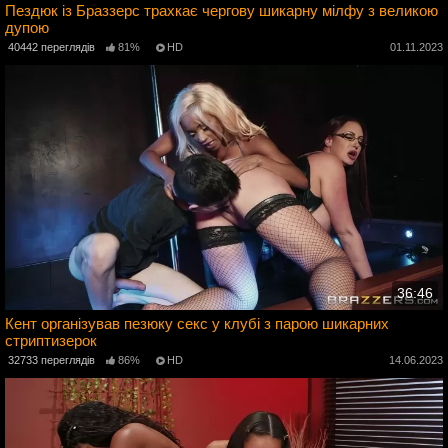
Пездюк із Браззерс трахкає чергову шикарну мілфу з великою
дупою
3
40442 переглядів
81%
HD
01.11.2023
36:46
Кент організував пезюку секс у клубі з парою шикарних
стриптизерок
3
32733 переглядів
86%
HD
14.06.2023