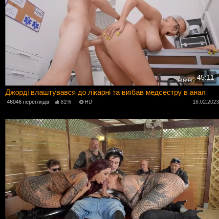
45:11
Джорді влаштувався до лікарні та виїбав медсестру в анал
46046 переглядів
81%
HD
18.02.202