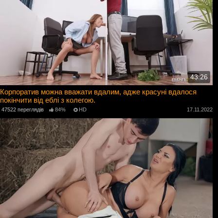
43:26
Корпоратив можна вважати вдалим, адже красуні вдалося
покінчити від еблі з колегою.
47522 переглядів
84%
HD
17.11.2022