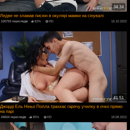
34:34
Ледве не зламав писюн в окулярі мамки на сінувалі
100793 переглядів
82%
HD
16.10.2022
41:51
Джорді Ель Ніньо Полла трахкає гарячу училку в очко прямо
на парі
44604 переглядів
85%
HD
18.08.2022