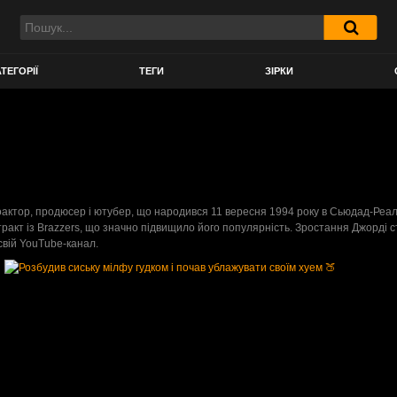
ТЕГОРІЇ
ТЕГИ
ЗІРКИ
оактор, продюсер і ютубер, що народився 11 вересня 1994 року в Сьюдад-Реаль, 
акт із Brazzers, що значно підвищило його популярність. Зростання Джорді ста
свій YouTube-канал.