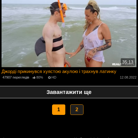
35:13
Джорді прикинувся хуястою акулою і трахнув латинку
2
47907 переглядів
80%
HD
12.08.2022
Завантажити ще
1
2