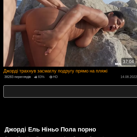
37:04
Джорді трахнув засмаглу подругу прямо на пляжі
38283 переглядів
83%
HD
14.08.202
Джорді Ель Ніньо Пола порно