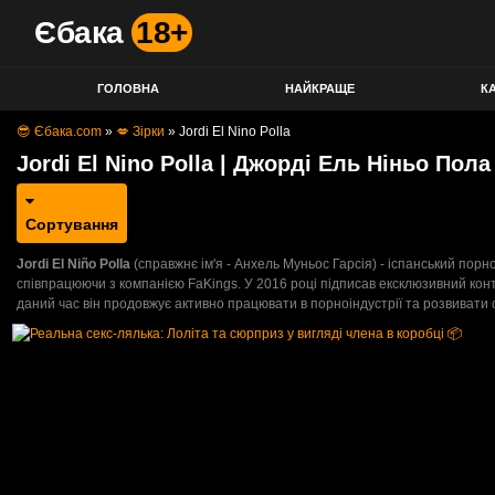
Єбака
18+
ГОЛОВНА
НАЙКРАЩЕ
КА
😎 Єбака.com
»
💋 Зірки
»
Jordi El Nino Polla
Jordi El Nino Polla | Джорді Ель Ніньо Пола
Сортування
Jordi El Niño Polla
(справжнє ім'я - Анхель Муньос Гарсія) - іспанський порн
співпрацюючи з компанією FaKings. У 2016 році підписав ексклюзивний контр
даний час він продовжує активно працювати в порноіндустрії та розвивати 