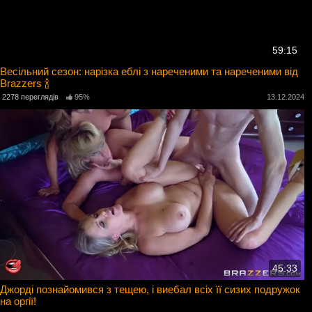
59:15
Весільний сезон: нарізка еблі з нареченими та нареченими від
Brazzers 🍾
2278 переглядів
95%
13.12.2024
45:33
Джорді познайомився з тещею, і виебал всіх її сизих подружок
на оргії!