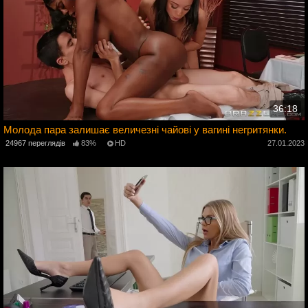
36:18
Молода пара залишає величезні чайові у вагині негритянки.
3
24967 переглядів
83%
HD
27.01.2023