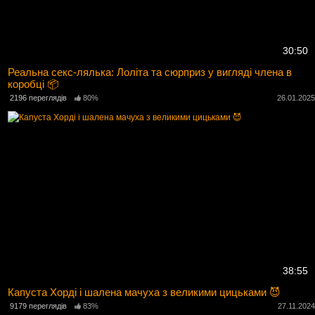
30:50
Реальна секс-лялька: Лоліта та сюрприз у вигляді члена в
коробці 📦
2196 переглядів
80%
26.01.202
38:55
Капуста Хорді і шалена мачуха з великими цицьками 😈
9179 переглядів
83%
27.11.202