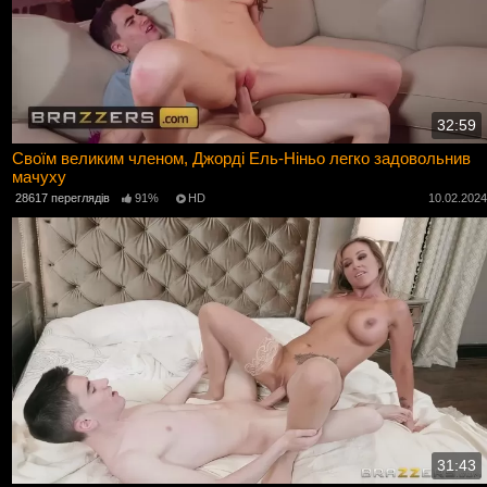
32:59
Своїм великим членом, Джорді Ель-Ніньо легко задовольнив
мачуху
28617 переглядів
91%
HD
10.02.202
31:43