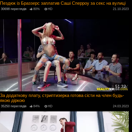
Пездюк із Браззерс заплатив Саші Сперроу за секс на вулиці
30698 переглядів
80%
HD
21.10.2023
51:32
За додаткову плату, стриптизерка готова сісти на член будь-
якою діркою
35250 переглядів
84%
HD
24.03.2023