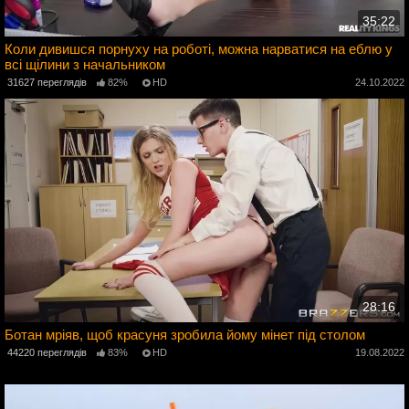
35:22
Коли дивишся порнуху на роботі, можна нарватися на еблю у
всі щілини з начальником
2
31627 переглядів
82%
HD
24.10.2022
28:16
Ботан мріяв, щоб красуня зробила йому мінет під столом
2
44220 переглядів
83%
HD
19.08.2022