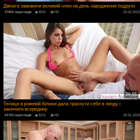
Дівчата замовили великий член на день народження подруги
37860 переглядів
85%
HD
20.02.202
29:55
Телиця в рожевій білизні дала трахнути себе в пизду і
закінчити всередину
44763 переглядів
81%
HD
26.01.202