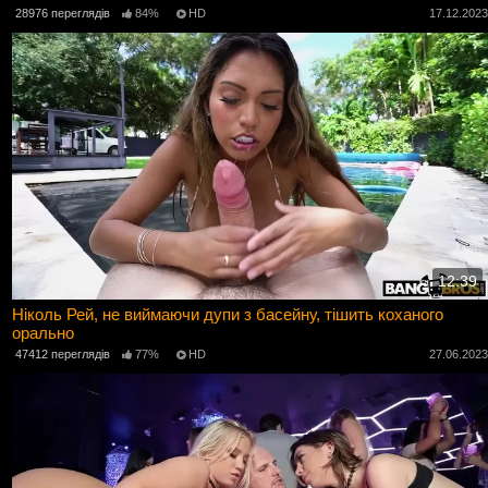
28976 переглядів
84%
HD
17.12.202
12:39
Ніколь Рей, не виймаючи дупи з басейну, тішить коханого
орально
47412 переглядів
77%
HD
27.06.202