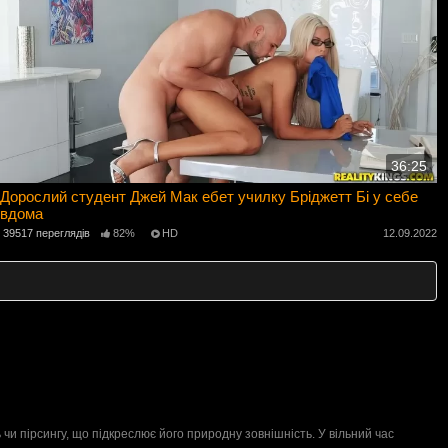
36:25
Дорослий студент Джей Мак ебет училку Бріджетт Бі у себе
вдома
39517 переглядів
82%
HD
12.09.2022
 чи пірсингу, що підкреслює його природну зовнішність. У вільний час