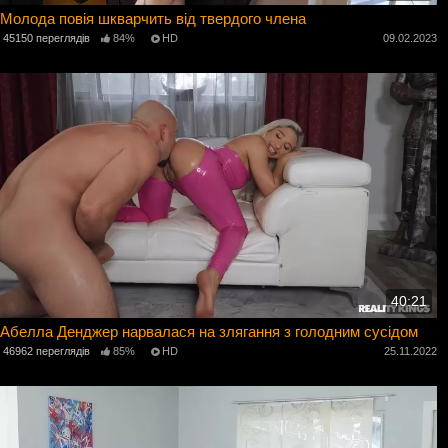
Молода повія шкварчить від твердого члена
45150 переглядів
84%
HD
09.02.2023
40:21
Абелла Денджер нарвалася на злягання з голодним сусідом
46962 переглядів
85%
HD
25.11.2022