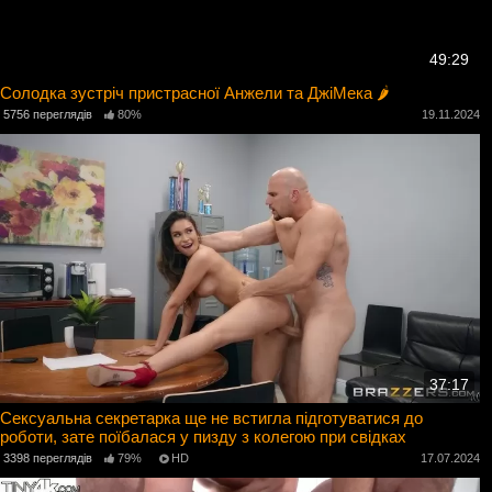
49:29
Солодка зустріч пристрасної Анжели та ДжіМека 🌶️
5756 переглядів
80%
19.11.2024
37:17
Сексуальна секретарка ще не встигла підготуватися до
роботи, зате поїбалася у пизду з колегою при свідках
3398 переглядів
79%
HD
17.07.2024