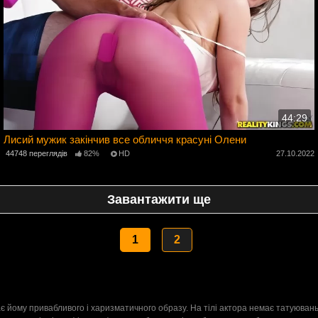
44:29
Лисий мужик закінчив все обличчя красуні Олени
2
44748 переглядів
82%
HD
27.10.2022
Завантажити ще
1
2
ає йому привабливого і харизматичного образу. На тілі актора немає татуювань