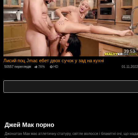
39:53
Лисий поц Jmac ебет двох сучок у зад на кухні
50557 переглядів
76%
HD
01.11.202
Джей Мак порно
Джонатан Мак має атлетичну статуру, світле волосся і блакитні очі, що над