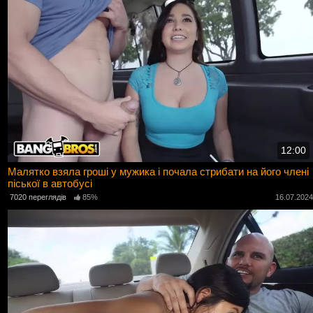
12:00
Малятко взяла гроші у мужика і почала стрибати на його члені
піської в автобусі
7020 переглядів
85%
16.07.202