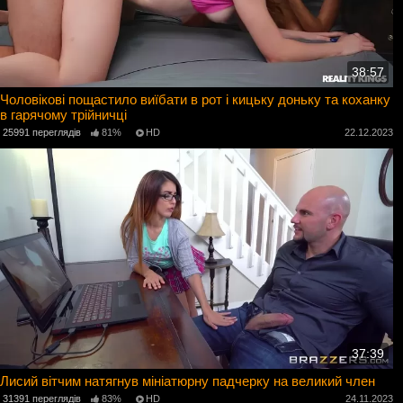
38:57
Чоловікові пощастило виїбати в рот і кицьку доньку та коханку
в гарячому трійничці
25991 переглядів
81%
HD
22.12.2023
37:39
Лисий вітчим натягнув мініатюрну падчерку на великий член
31391 переглядів
83%
HD
24.11.2023