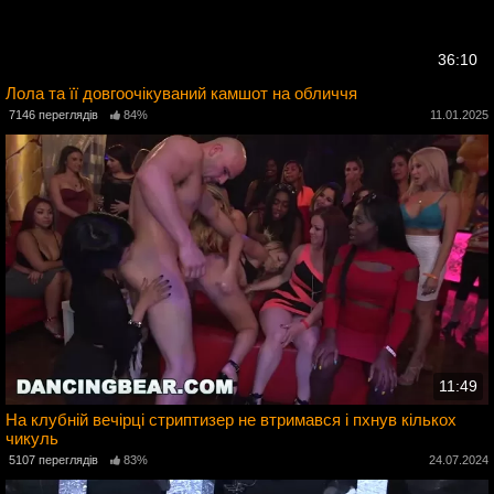
36:10
Лола та її довгоочікуваний камшот на обличчя
5
7146 переглядів
84%
11.01.2025
11:49
На клубній вечірці стриптизер не втримався і пхнув кількох
чикуль
4
5107 переглядів
83%
24.07.2024