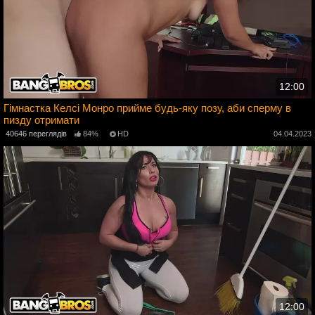
12:00
Гімнастка Келсі Монро прийме будь-яку позу, аби сперму в
пизду отримати
3
40646 переглядів
84%
HD
04.04.2023
12:00