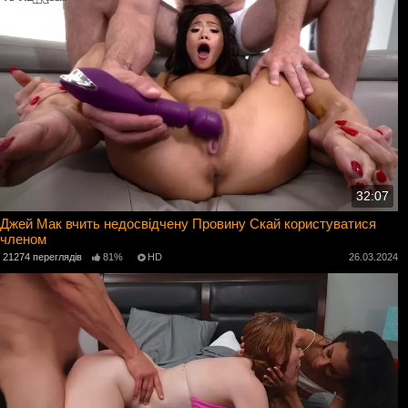
32:07
Джей Мак вчить недосвідчену Провину Скай користуватися
членом
21274 переглядів
81%
HD
26.03.2024