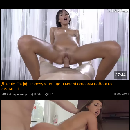
3
27:44
Дженіс Гріффіт зрозуміла, що в маслі оргазми набагато
сильніші
3
49006 переглядів
87%
HD
31.05.2023