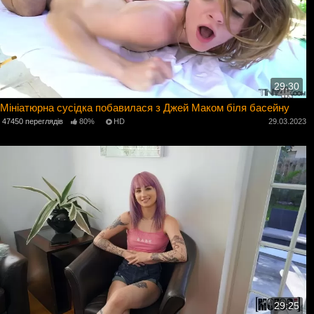
29:30
Мініатюрна сусідка побавилася з Джей Маком біля басейну
47450 переглядів
80%
HD
29.03.2023
29:25