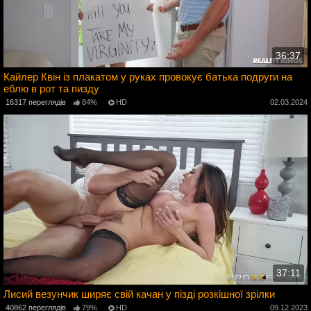
36:37
Кайлер Квін із плакатом у руках провокує батька подруги на
еблю в рот та пизду
4
16317 переглядів
84%
HD
02.03.2024
37:11
Лисий везунчик ширяє свій качан у пізді розкішної зрілки
40862 переглядів
79%
HD
09.12.2023