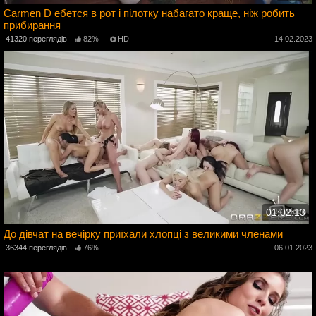
Carmen D ебется в рот і пілотку набагато краще, ніж робить
прибирання
3
41320 переглядів
82%
HD
14.02.2023
01:02:13
До дівчат на вечірку приїхали хлопці з великими членами
36344 переглядів
76%
06.01.2023
3