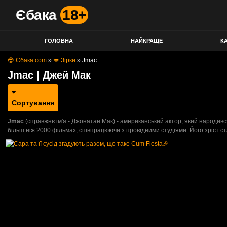
Єбака
18+
ГОЛОВНА
НАЙКРАЩЕ
КА
😎 Єбака.com
»
💋 Зірки
»
Jmac
Jmac | Джей Мак
Сортування
Jmac
(справжнє ім'я - Джонатан Мак) - американський актор, який народився 
більш ніж 2000 фільмах, співпрацюючи з провідними студіями. Його зріст ста