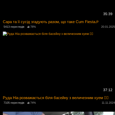
35:39
Сара та її сусід згадують разом, що таке Cum Fiesta🎉
5413 переглядів
78%
20.01.202
37:12
Руда Ніа розважається біля басейну з величезним хуем 🏊‍♀️
7105 переглядів
74%
11.11.202