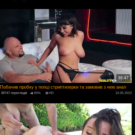
38:47
Побачив пробку у попці стриптизерки та замовив з нею анал
38747 переглядів
84%
HD
10.05.2023