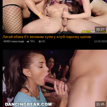
35:27
Лисий ебака б'є великим хуем у клубі парочку шалав
40993 переглядів
78%
HD
12.04.202
11:45