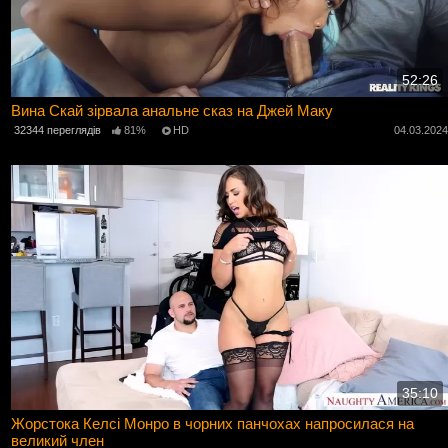
52:26
Вина Скай зірвала анальне сказ на Джей Маку
32344 переглядів
81%
HD
04.03.202
35:10
Жорстока Келсі Монро в чорних панчохах напросилася на
великий член