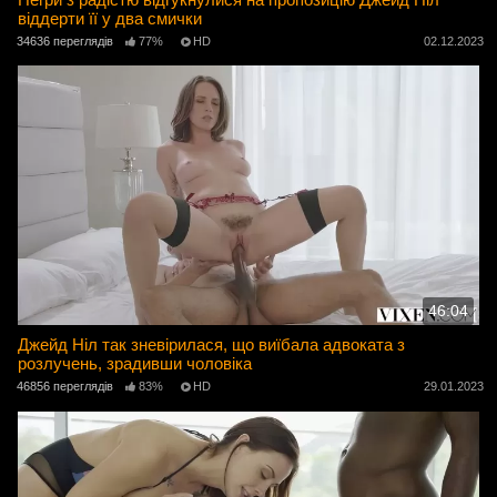
віддерти її у два смички
34636 переглядів
77%
HD
02.12.2023
46:04
Джейд Ніл так зневірилася, що виїбала адвоката з
розлучень, зрадивши чоловіка
46856 переглядів
83%
HD
29.01.2023