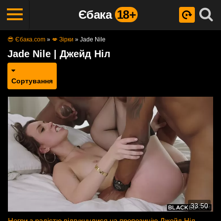
Єбака
18+
😎 Єбака.com
»
💋 Зірки
»
Jade Nile
Jade Nile | Джейд Ніл
Сортування
33:50
Негри з радістю відгукнулися на пропозицію Джейд Ніл