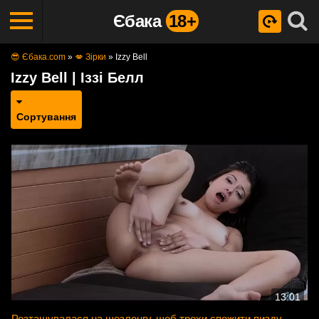
Єбака
18+
😎 Єбака.com
»
💋 Зірки
»
Izzy Bell
Izzy Bell | Іззі Белл
Сортування
13:01
Розташувалася на шезлонгу, щоб трохи спожити пизду