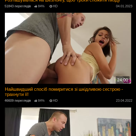
51843 переглядів
84%
HD
04.01.2023
24:00
Найшвидший спосіб помиритися зі шкідливою сестрою -
трахнути її!
46609 переглядів
84%
HD
23.04.2022