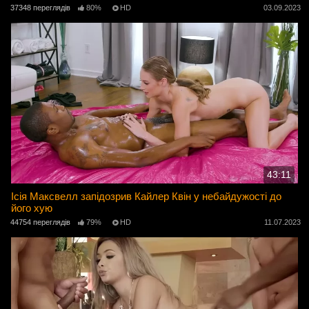
37348 переглядів
80%
HD
03.09.2023
43:11
Ісія Максвелл запідозрив Кайлер Квін у небайдужості до
його хую
44754 переглядів
79%
HD
11.07.2023