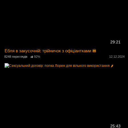
29:21
Ебля в закусочній: трійничок з офіціантками 🍔
8248 переглядів
92%
12.12.2024
25:43