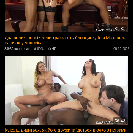
31:31
Два великі чорні члени трахкають блондинку Ісія Максвелл
на очах у чоловіка
33939 переглядів
80%
HD
09.12.2023
58:43
Куколд дивиться, як його дружина їдеться в очко з неграми