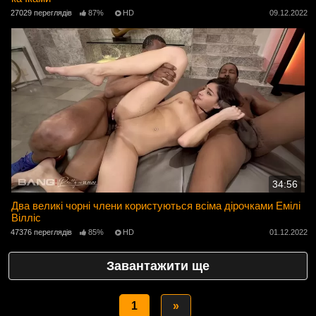
27029 переглядів
87%
HD
09.12.2022
34:56
Два великі чорні члени користуються всіма дірочками Емілі
Вілліс
47376 переглядів
85%
HD
01.12.2022
Завантажити ще
1
»