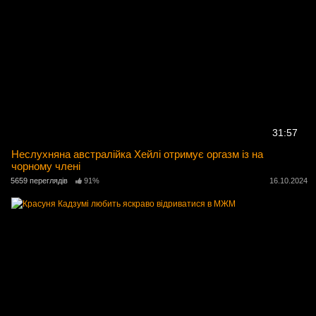
31:57
Неслухняна австралійка Хейлі отримує оргазм із на
чорному члені
5659 переглядів
91%
16.10.2024