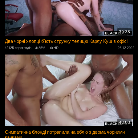
39:38
Два чорні хлопці б'ють струнку телицю Карлу Куш в офісі
42125 переглядів
85%
HD
26.12.2022
43:03
Симпатична блонді потрапила на еблю з двома чорними
качками