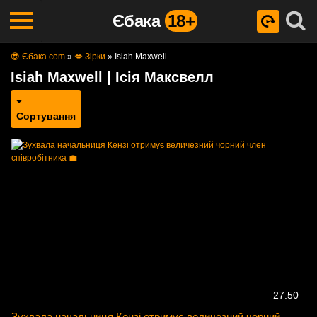
Єбака
18+
😎 Єбака.com
»
💋 Зірки
»
Isiah Maxwell
Isiah Maxwell | Ісія Максвелл
Сортування
27:50
Зухвала начальниця Кензі отримує величезний чорний