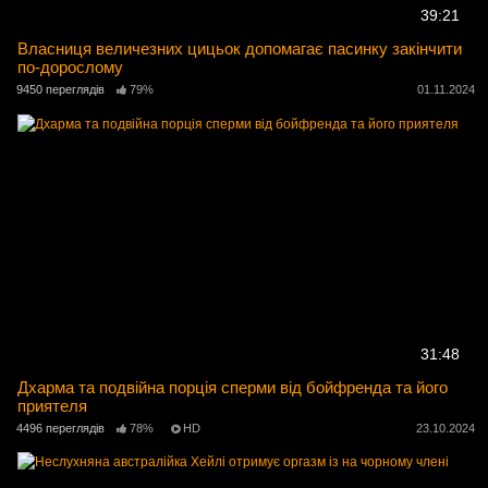
39:21
Власниця величезних цицьок допомагає пасинку закінчити
по-дорослому
9450 переглядів
79%
01.11.2024
31:48
Дхарма та подвійна порція сперми від бойфренда та його
приятеля
4496 переглядів
78%
HD
23.10.2024