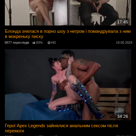
17:45
Блонда знялася в порно шоу з негром і помандрувала з ним
в мокреньку писку
9877 переглядів
83%
HD
19.05.2024
34:26
Герої Apex Legends зайнялися анальним сексом після
перемоги