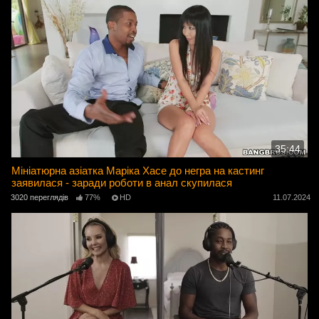
35:44
Мініатюрна азіатка Маріка Хасе до негра на кастинг
заявилася - заради роботи в анал скупилася
3020 переглядів
77%
HD
11.07.2024