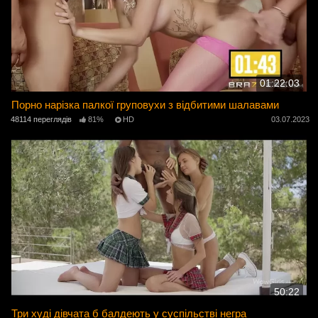
01:22:03
Порно нарізка палкої груповухи з відбитими шалавами
48114 переглядів
81%
HD
03.07.2023
50:22
Три худі дівчата б балдеють у суспільстві негра