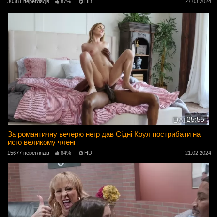
30381 переглядів
87%
HD
27.03.2024
25:55
За романтичну вечерю негр дав Сідні Коул пострибати на
його великому члені
15677 переглядів
84%
HD
21.02.2024