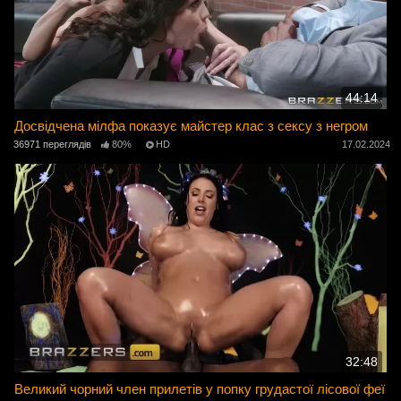
44:14
Досвідчена мілфа показує майстер клас з сексу з негром
36971 переглядів
80%
HD
17.02.2024
32:48
Великий чорний член прилетів у попку грудастої лісової феї