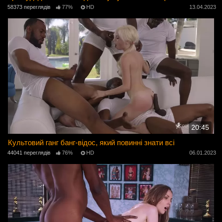
58373 переглядів
77%
HD
13.04.2023
20:45
Культовий ганг банг-відос, який повинні знати всі
44041 переглядів
76%
HD
06.01.2023