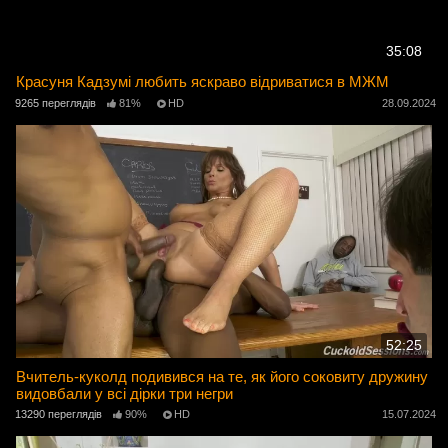
35:08
Красуня Кадзумі любить яскраво відриватися в МЖМ
9265 переглядів
81%
HD
28.09.2024
52:25
Вчитель-куколд подивився на те, як його соковиту дружину
видовбали у всі дірки три негри
13290 переглядів
90%
HD
15.07.2024