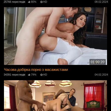
25766 переглядів
80%
HD
08.02.2024
01:00:20
Часова добірка порно з масажистами
34391 переглядів
79%
HD
04.02.2024