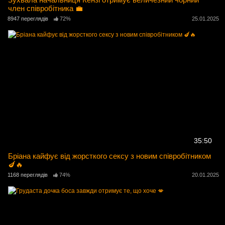
член співробітника 💼
8947 переглядів
72%
25.01.2025
35:50
Бріана кайфує від жорсткого сексу з новим співробітником
🍆🔥
1168 переглядів
74%
20.01.2025