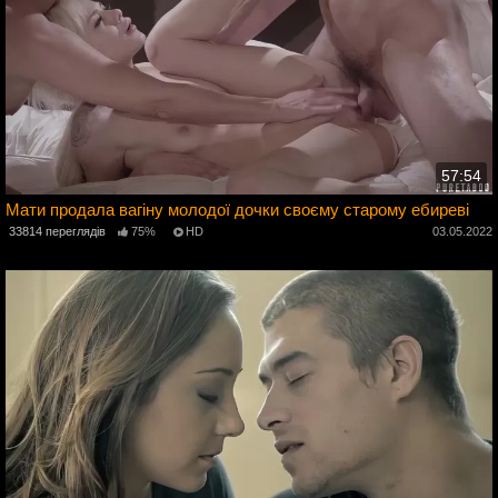
57:54
Мати продала вагіну молодої дочки своєму старому ебиреві
33814 переглядів
75%
HD
03.05.2022
2