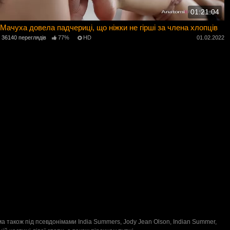
01:21:04
Мачуха довела падчериці, що ніжки не гірші за члена хлопців
36140 переглядів
77%
HD
01.02.2022
ма також під псевдонімами India Summers, Jody Jean Olson, Indian Summer,