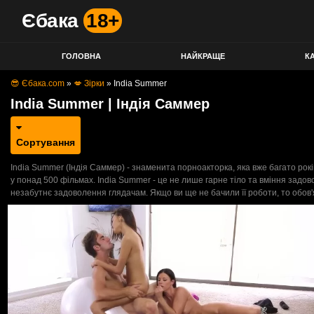
Єбака
18+
ГОЛОВНА
НАЙКРАЩЕ
КА
😎 Єбака.com
»
💋 Зірки
»
India Summer
India Summer | Індія Саммер
Сортування
India Summer (Індія Саммер) - знаменита порноакторка, яка вже багато рокі
у понад 500 фільмах. India Summer - це не лише гарне тіло та вміння задов
незабутнє задоволення глядачам. Якщо ви ще не бачили її роботи, то обов'я