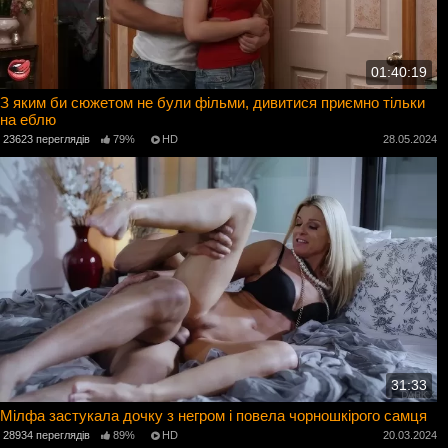
01:40:19
З яким би сюжетом не були фільми, дивитися приємно тільки
на еблю
23623 переглядів
79%
HD
28.05.2024
31:33
Мілфа застукала дочку з негром і повела чорношкірого самця
28934 переглядів
89%
HD
20.03.2024