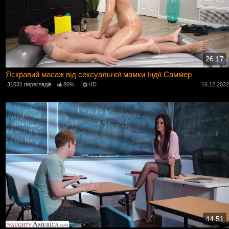
26:17
Яскравий масаж від сексуальної мамки Індії Саммер
31031 переглядів
80%
HD
16.12.202
44:51