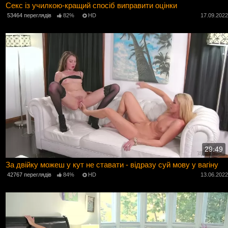
Секс із училкою-кращий спосіб виправити оцінки
53464 переглядів
82%
HD
17.09.202
29:49
За двійку можеш у кут не ставати - відразу суй мову у вагіну
42767 переглядів
84%
HD
13.06.202