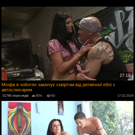
4
27:10
Мілфа в чоботях закінчує сквіртом від ритмічної еблі з
автослюсарем
4
31786 переглядів
85%
HD
17.02.2024