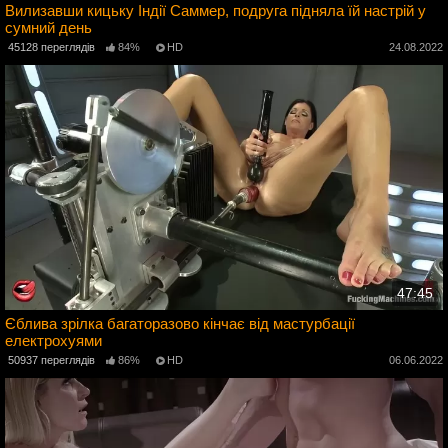
Вилизавши кицьку Індії Саммер, подруга підняла їй настрій у
сумний день
2
45128 переглядів
84%
HD
24.08.2022
47:45
Єблива зрілка багаторазово кінчає від мастурбації
електрохуями
2
50937 переглядів
86%
HD
06.06.2022