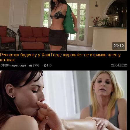
26:12
Репортаж будинку у Хані Голд: журналіст не втримав член у
штанах
31894 переглядів
77%
HD
22.04.2022