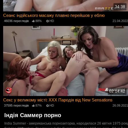
34:38
Сеанс індійського масажу плавно перейшов у еблю
46036 переглядів
88%
HD
21.04.202
02:14:42
Секс у великому місті: ХХХ Пародія від New Sensations
37595 переглядів
87%
HD
26.09.202
Індія Саммер порно
India Summer - американська порноакторка, народилася 26 квітня 1975 року 