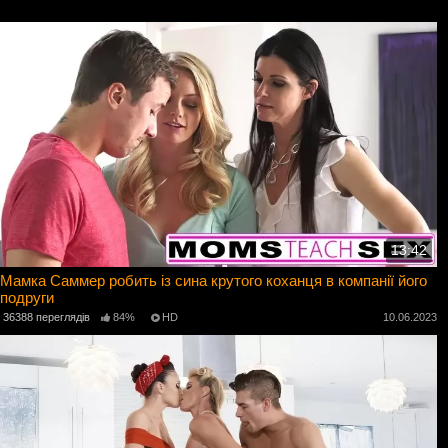
13:42
Мамка Саммер робить із сина крутого коханця в компанії його
подруги
36388 переглядів
84%
HD
10.06.2023