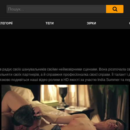
ТЕГОРІЇ
ТЕГИ
ЗІРКИ
в радує своїх шанувальників своїми неймовірними сценами. Вона розпочала свою 
ольняти своїх партнерів, а й справжня професіоналка своєї справи. Її талант 
зково подивіться наші відео ролики в HD якості за участю India Summer та пер