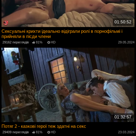
01:50:52
Сексуальні крихти ідеально відіграли ролі в порнофільмі і
прийняли в пісди члени
4
29162 переглядів
81%
HD
29.05.2024
01:32:57
Потяг 2 - казкові герої теж здатні на секс
29409 переглядів
81%
HD
23.03.2024