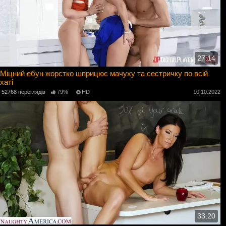
27:14
Міцний ебун жорстко шприцює мачуху та сестричку по всій
хаті
52768 переглядів
79%
HD
10.10.2022
33:20