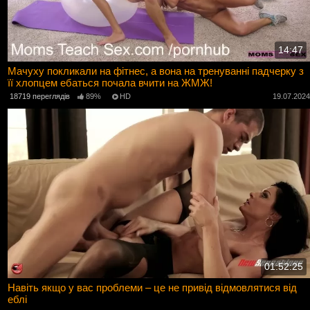
14:47
Мачуху покликали на фітнес, а вона на тренуванні падчерку з
її хлопцем ебаться почала вчити на ЖМЖ!
18719 переглядів
89%
HD
19.07.202
01:52:25
Навіть якщо у вас проблеми – це не привід відмовлятися від
еблі