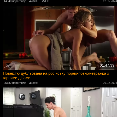
14340 переглядів
84%
HD
12.05.202
01:47:39
Повністю дубльована на російську порно-повнометражка з
гарними дівами
26182 переглядів
88%
29.02.202