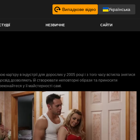
Випадкове відео
Українська
СТУДІЇ
НЕЗВИЧНЕ
САЙТИ
кар'єру в індустрії для дорослих у 2005 році і з того часу встигла знятися
і досвід дозволяють їй створювати неповторні образи та приносити
еконайтеся у її майстерності самі.