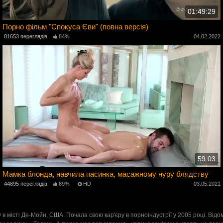
01:49:29
Порно фільм "Спокуса Єви" (повна версія)
2
81653 переглядів
84%
04.02.2022
59:03
Мамка блонда, навчила пасинка, масажному нуру блядству
1
44895 переглядів
89%
HD
03.05.2021
в місті Де-Мойн, США. Почала свою кар'єру в порноіндустрії у 2005 році. Відо