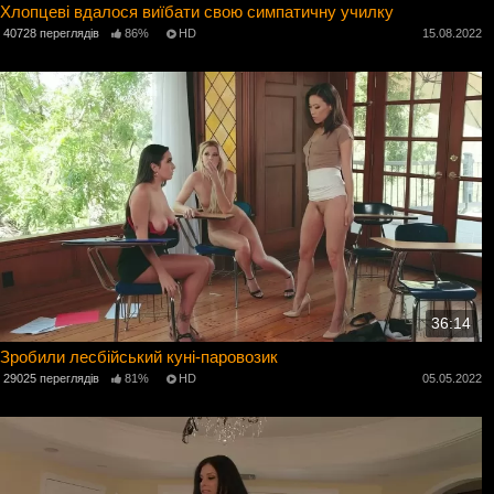
Хлопцеві вдалося виїбати свою симпатичну училку
40728 переглядів
86%
HD
15.08.2022
36:14
Зробили лесбійський куні-паровозик
29025 переглядів
81%
HD
05.05.2022