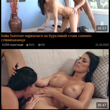
38:57
India Summer нарвалася на бурхливий стояк сонного
співмешканця
2
41359 переглядів
81%
HD
21.10.2022
36:47