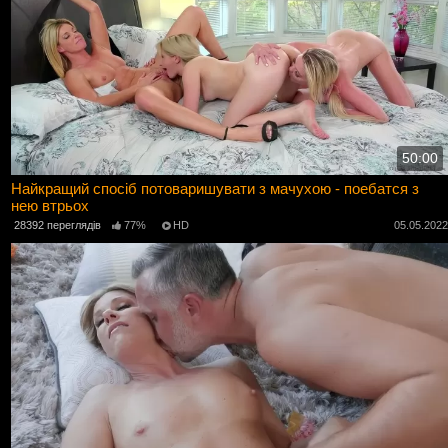
50:00
Найкращий спосіб потоваришувати з мачухою - поебатся з
нею втрьох
28392 переглядів
77%
HD
05.05.202