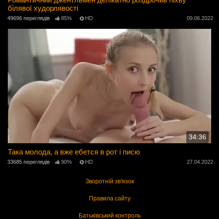
білявої худорлявості
49696 переглядів
85%
HD
09.06.2022
34:36
Така молода, а вже ебется в рот і писю
33685 переглядів
90%
HD
27.04.2022
Зворотній зв'язок
Правила сайту
Батьківський контроль