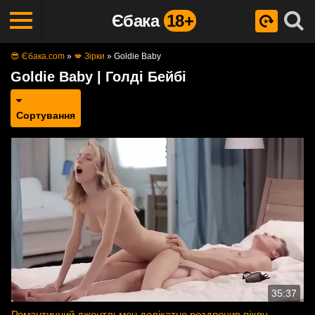
Єбака
18+
😎 Єбака.com
»
💋 Зірки
»
Goldie Baby
Goldie Baby | Голді Бейбі
Сортування
35:37
Романтичний джентльмен делікатно роздрочив піхву