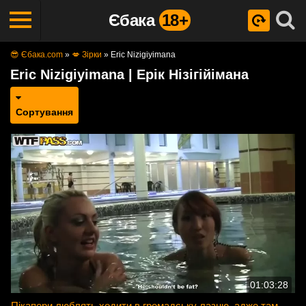
Єбака
18+
😎 Єбака.com
»
💋 Зірки
»
Eric Nizigiyimana
Eric Nizigiyimana | Ерік Нізігійімана
Сортування
01:03:28
Пікапери люблять ходити в громадську лазню, адже там