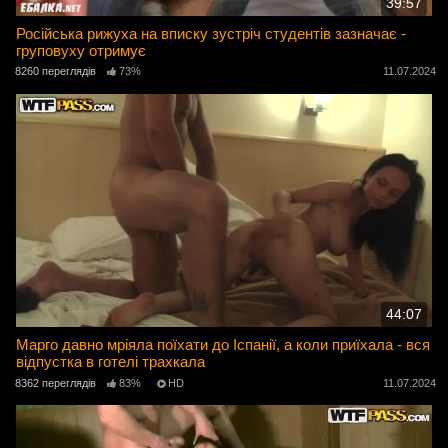
39:57
Російська рижуха на вписку зустріч студентів зазначає -
груповуху отримує
8260 переглядів
73%
11.07.2024
44:07
Марго давно мріяла поїхати до Іспанії, а коли приїхала - вся
відпустка в готелі трахкала
8362 переглядів
83%
HD
11.07.2024