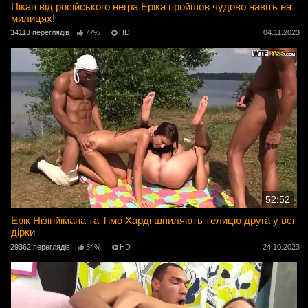
Пікап від російського негра Еріка пройшов чудово навіть на
милицях!
34113 переглядів
77%
HD
04.11.2023
52:52
Ерік Нізігійімана та Тімо Харді шпиляють телицю друга у всі
дірки
29362 переглядів
84%
HD
24.10.2023