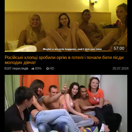
57:00
Російські хлопці зробили оргію в готелі і почали бити пісди
молодих дівчат
6197 переглядів
83%
HD
25.07.2024