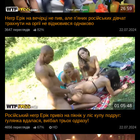
26:59
Негр Ерік на вечірці не пив, але п'яних російських дівчат
трахнути на оргії не відмовився однаково
3647 переглядів
82%
22.07.2024
01:05:48
Російський негр Ерік привіз на пікнік у ліс купу подруг:
гулянка вдалася, виїбал трьох одразу!
4656 переглядів
67%
HD
22.07.2024