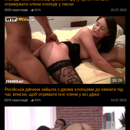
отримувати члени хлопців у писки
2926 переглядів
81%
15.07.2024
36:26
Російська дівчина зайшла з двома хлопцями до кімнати під
час вписки, щоб отримати їхні члени у всі дірки
9376 переглядів
83%
14.07.2024