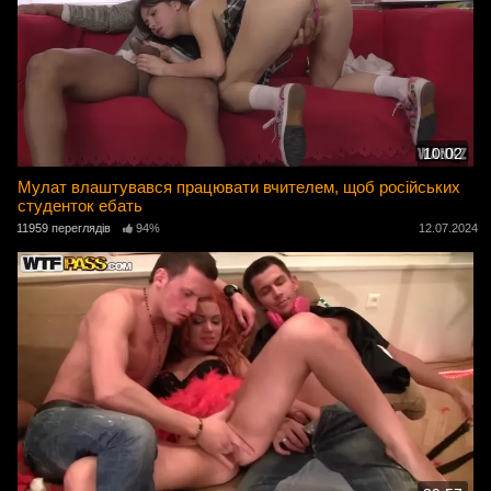
10:02
Мулат влаштувався працювати вчителем, щоб російських
студенток ебать
11959 переглядів
94%
12.07.2024