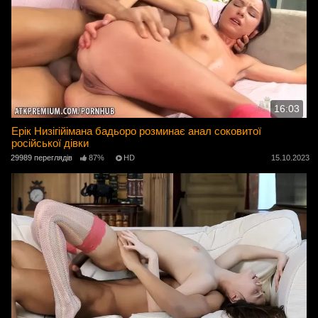
16:03
Ерік Низігійімана бадьоро розминає анал соковитої
російської дівки
29989 переглядів
87%
HD
15.10.2023