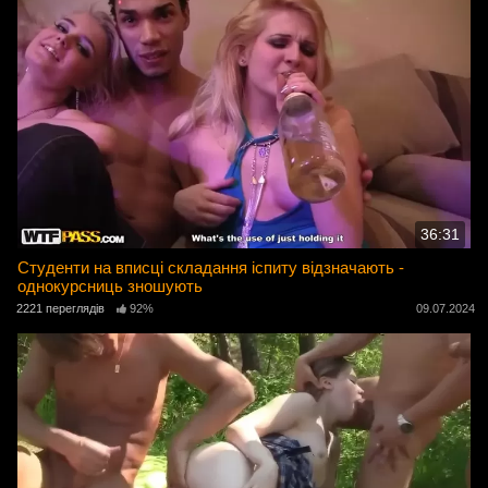
36:31
Студенти на вписці складання іспиту відзначають -
однокурсниць зношують
2221 переглядів
92%
09.07.2024