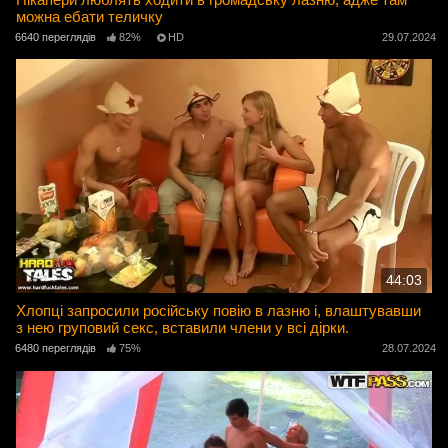
можна ебати теличку
6640 переглядів
82%
HD
29.07.2024
44:03
Хлопці запросили російську повію в лазню і, влаштувавши
з нею груповий секс, вставили члени у всі дірки.
6480 переглядів
75%
28.07.2024