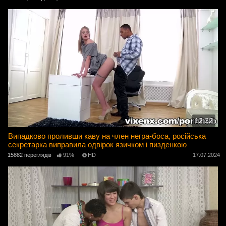
12:32
Випадково проливши каву на член негра-боса, російська
секретарка виправила одвірок язичком і пизденкою
15882 переглядів
91%
HD
17.07.2024