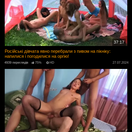
37:17
Російські дівчата явно перебрали з пивом на пікніку:
напилися і погодилися на оргію!
4939 переглядів
75%
HD
27.07.2024