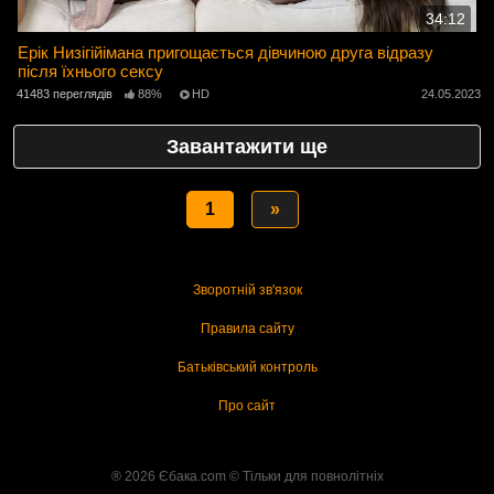
34:12
Ерік Низігійімана пригощається дівчиною друга відразу
після їхнього сексу
41483 переглядів
88%
HD
24.05.2023
Завантажити ще
1
»
Зворотній зв'язок
Правила сайту
Батьківський контроль
Про сайт
® 2026 Єбака.com ©️ Тільки для повнолітніх