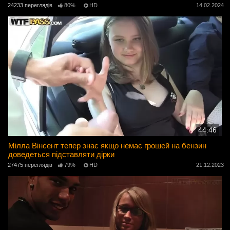
24233 переглядів
80%
HD
14.02.2024
44:46
Мілла Вінсент тепер знає якщо немає грошей на бензин
доведеться підставляти дірки
27475 переглядів
79%
HD
21.12.2023