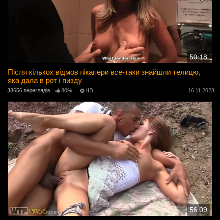
50:18
Після кількох відмов пікапери все-таки знайшли телицю,
яка дала в рот і пизду
38656 переглядів
80%
HD
16.11.2023
56:09