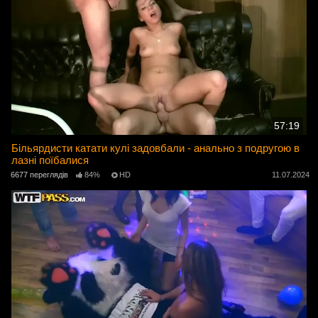
57:19
Більярдисти катати кулі задовбали - анально з подругою в
лазні поїбалися
6677 переглядів
84%
HD
11.07.2024