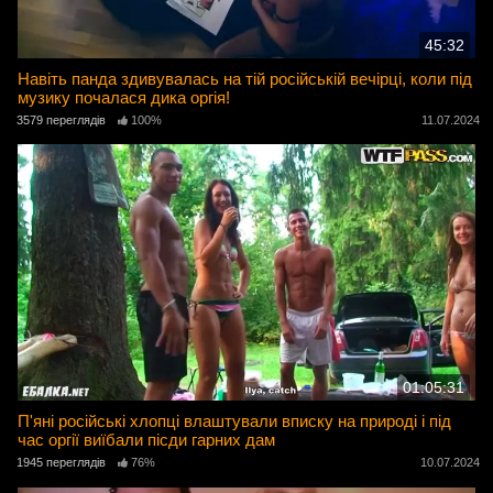
45:32
Навіть панда здивувалась на тій російській вечірці, коли під
музику почалася дика оргія!
3579 переглядів
100%
11.07.2024
01:05:31
П'яні російські хлопці влаштували вписку на природі і під
час оргії виїбали пісди гарних дам
1945 переглядів
76%
10.07.2024