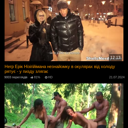
12:13
Негр Ерік Нізігійімана незнайомку в окулярах від холоду
рятує - у пизду злягає
9003 переглядів
81%
HD
21.07.2024