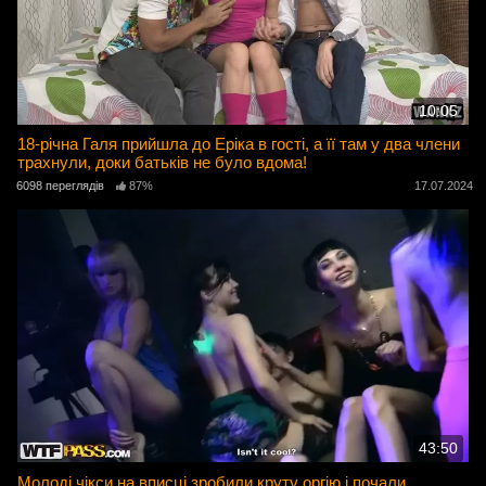
10:05
18-річна Галя прийшла до Еріка в гості, а її там у два члени
трахнули, доки батьків не було вдома!
6098 переглядів
87%
17.07.2024
43:50
Молоді чікси на вписці зробили круту оргію і почали