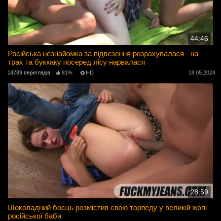
44:46
Російська незнайомка за підвезення розрахувалася - на
трах та буккаку посеред лісу нарвалася
18789 переглядів
81%
HD
18.05.2024
28:59
Шоколадний боєць розмістив свою торпеду у великій жопі
російської баби