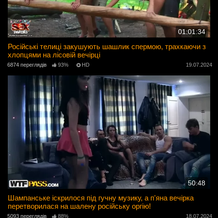
01:01:34
Російські телиці закушують шашлик спермою, трахкаючи з
хлопцями на лісовій вечірці
6874 переглядів
93%
HD
19.07.2024
50:48
Шампанське іскрилося під гучну музику, а п'яна вечірка
перетворилася на шалену російську оргію!
5093 переглядів
88%
18.07.2024