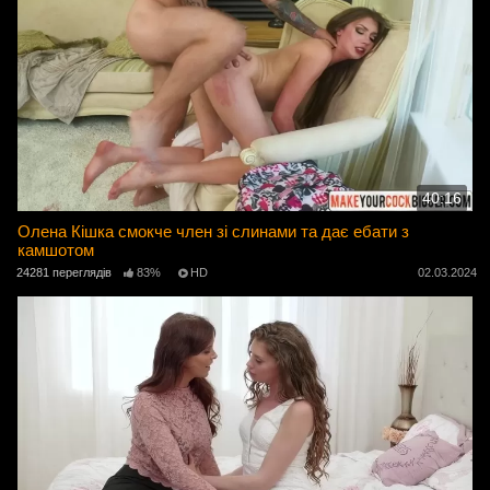
40:16
Олена Кішка смокче член зі слинами та дає ебати з
камшотом
24281 переглядів
83%
HD
02.03.2024