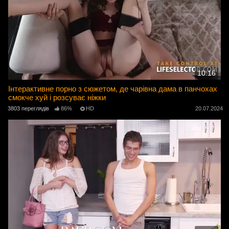
10:16
Інтерактивне порно з сюжетом, де чарівна дама в панчохах
смокче хуй і розсуває ніжки
3803 переглядів
86%
HD
20.07.2024