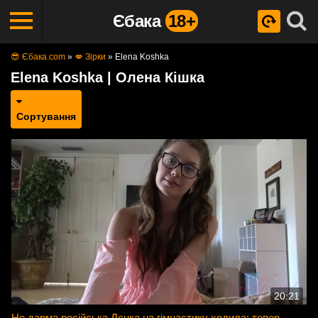
Єбака
18+
😎 Єбака.com
»
💋 Зірки
»
Elena Koshka
Elena Koshka | Олена Кішка
Сортування
20:21
Не дарма російська Лєнка на гімнастику ходила: тепер