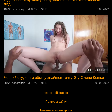
пізді
40239 переглядів
85%
HD
10.06.2022
17:08
Чорний студент з обміну знайшов точку G у Олени Кошки
58725 переглядів
75%
HD
05.06.2022
Зворотній зв'язок
Правила сайту
Батьківський контроль