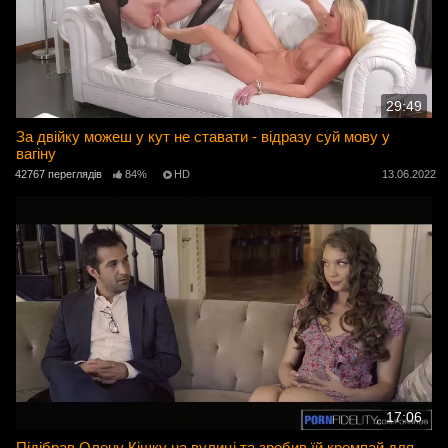
29:49
За двійку можеш у кут не ставати - відразу суй мову у
вагіну
42767 переглядів
84%
HD
13.06.2022
17:06
Підібрав Олену Кішку на вулиці та зробив їй кремпай для