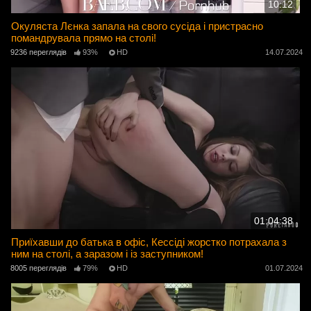
10:12
Окуляста Лєнка запала на свого сусіда і пристрасно
помандрувала прямо на столі!
9236 переглядів
93%
HD
14.07.2024
01:04:38
Приїхавши до батька в офіс, Кессіді жорстко потрахала з
ним на столі, а заразом і із заступником!
8005 переглядів
79%
HD
01.07.2024