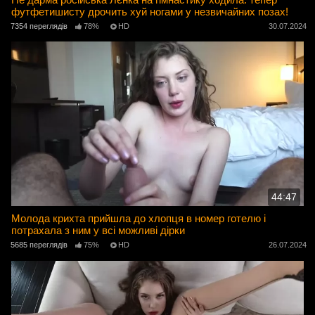
футфетишисту дрочить хуй ногами у незвичайних позах!
7354 переглядів
78%
HD
30.07.2024
44:47
Молода крихта прийшла до хлопця в номер готелю і
потрахала з ним у всі можливі дірки
5685 переглядів
75%
HD
26.07.2024