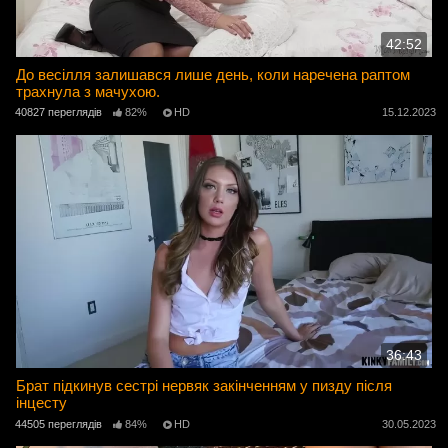
42:52
До весілля залишався лише день, коли наречена раптом
трахнула з мачухою.
40827 переглядів
82%
HD
15.12.2023
36:43
Брат підкинув сестрі нервяк закінченням у пизду після
інцесту
44505 переглядів
84%
HD
30.05.2023