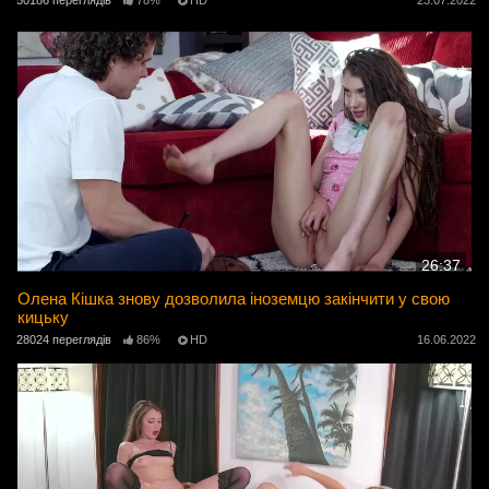
26:37
Олена Кішка знову дозволила іноземцю закінчити у свою
кицьку
28024 переглядів
86%
HD
16.06.2022