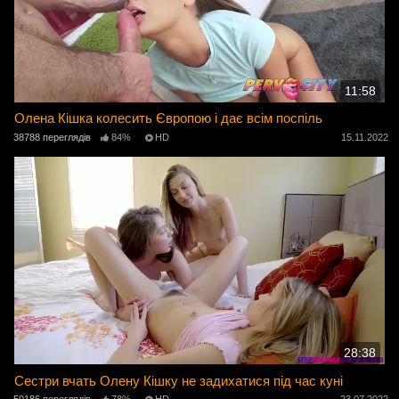
11:58
Олена Кішка колесить Європою і дає всім поспіль
38788 переглядів
84%
HD
15.11.2022
28:38
Сестри вчать Олену Кішку не задихатися під час куні
50186 переглядів
78%
HD
23.07.2022