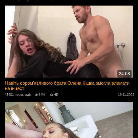
24:08
Навіть сором'язливого брата Олена Кішка змогла вламати
на інцест
45401 переглядів
84%
HD
19.11.2022