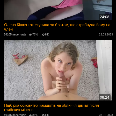
24:08
Олена Кішка так скучила за братом, що стрибнула йому на
член
54105 переглядів
77%
HD
23.03.2023
08:24
Підбірка соковитих камшотів на обличчя дівчат після
глибоких мінетів
49346 переглядів
81%
HD
28.01.2023