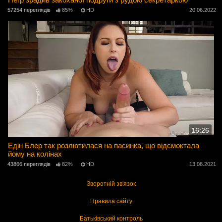
57254 переглядів
85%
HD
20.06.2022
16:26
Едін Блер так розлютилася на пасинка, що відсмоктала
йому на колінах
43866 переглядів
82%
HD
13.08.2021
Зворотній зв'язок
Правила сайту
Батьківський контроль