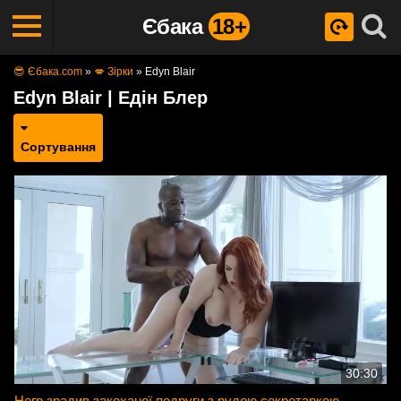
Єбака
18+
😎 Єбака.com
»
💋 Зірки
»
Edyn Blair
Edyn Blair | Едін Блер
Сортування
30:30
Негр зрадив закоханої подруги з рудою секретаркою