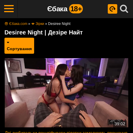
Єбака
18+
😎 Єбака.com
»
💋 Зірки
»
Desiree Night
Desiree Night | Дезіре Найт
Сортування
39:02
Дві любительки пошліфувати пілотки замелюють прощення