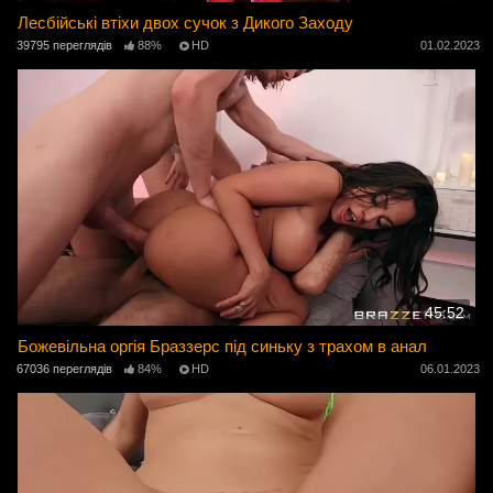
Лесбійські втіхи двох сучок з Дикого Заходу
39795 переглядів
88%
HD
01.02.2023
45:52
Божевільна оргія Браззерс під синьку з трахом в анал
67036 переглядів
84%
HD
06.01.2023