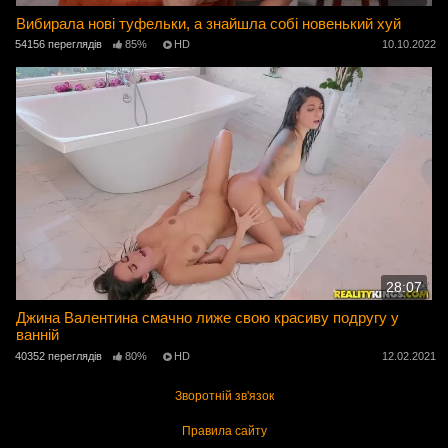
Вибирала нові туфельки, а знайшла собі новенький хуй
54156 переглядів
85%
HD
10.10.2022
28:07
Джина Валентина смачно лиже свою красиву подругу у
ванній
40352 переглядів
80%
HD
12.02.2021
Зворотній зв'язок
Правила сайту