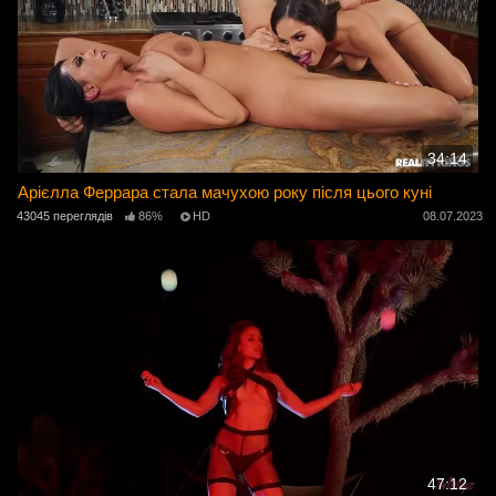
34:14
Арієлла Феррара стала мачухою року після цього куні
43045 переглядів
86%
HD
08.07.2023
47:12