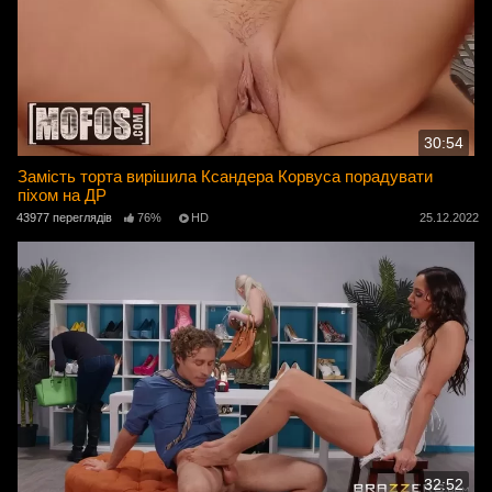
30:54
Замість торта вирішила Ксандера Корвуса порадувати
піхом на ДР
43977 переглядів
76%
HD
25.12.2022
32:52