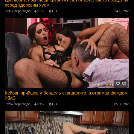
перед здоровим хуєм
36317 переглядів
91%
HD
14.12.2023
32:50
Кейран прийшов у бордель скандалити, а отримав фемдом-
ЖМЗ
52267 переглядів
83%
HD
05.08.2023