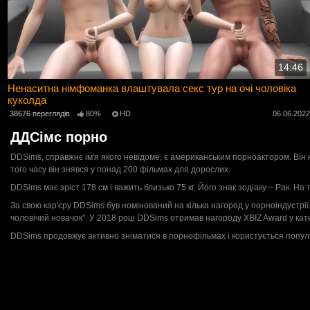
14:46
Ненаситна німфоманка влаштувала секс тур на очі чоловіка
куколда
38676 переглядів
80%
HD
06.06.202
ДДСімс порно
DDSims, справжнє ім'я якого невідоме, є американським порноактором. Він 
того часу він знявся у понад 200 фільмах для дорослих.
DDSims має зріст 178 см і важить близько 75 кг. Його знак зодіаку – Рак. На 
За свою кар'єру DDSims був номінований на кілька нагород у порноіндустрії
чоловічий новачок". У 2018 році DDSims отримав нагороду XBIZ Award у ка
DDSims продовжує активно зніматися в порнофільмах і користується популя