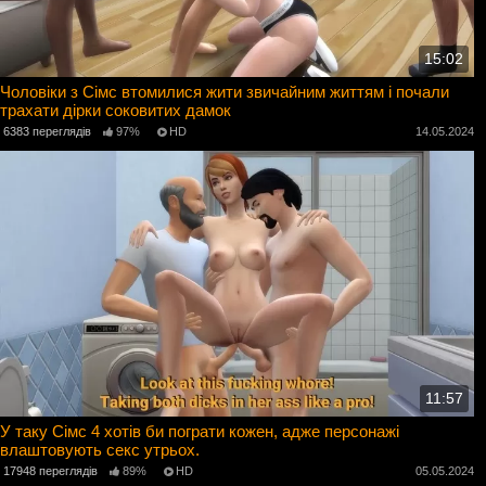
15:02
Чоловіки з Сімс втомилися жити звичайним життям і почали
трахати дірки соковитих дамок
6383 переглядів
97%
HD
14.05.2024
11:57
У таку Сімс 4 хотів би пограти кожен, адже персонажі
влаштовують секс утрьох.
17948 переглядів
89%
HD
05.05.2024