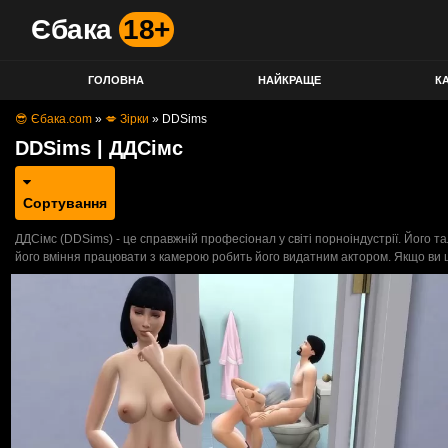
Єбака
18+
ГОЛОВНА
НАЙКРАЩЕ
КА
😎 Єбака.com
»
💋 Зірки
»
DDSims
DDSims | ДДСімс
Сортування
ДДСімс (DDSims) - це справжній професіонал у світі порноіндустрії. Його та
його вміння працювати з камерою робить його видатним актором. Якщо ви щ