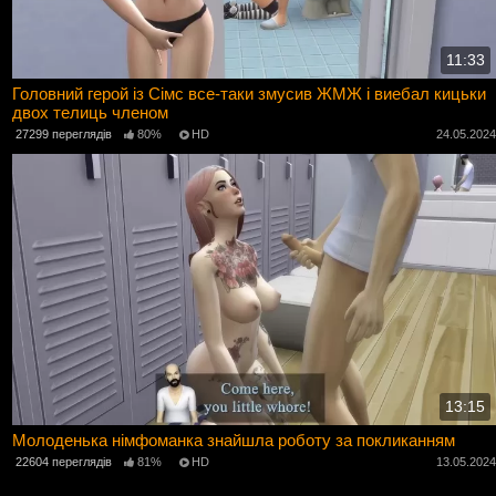
11:33
Головний герой із Сімс все-таки змусив ЖМЖ і виебал кицьки
двох телиць членом
27299 переглядів
80%
HD
24.05.202
13:15
Молоденька німфоманка знайшла роботу за покликанням
22604 переглядів
81%
HD
13.05.202