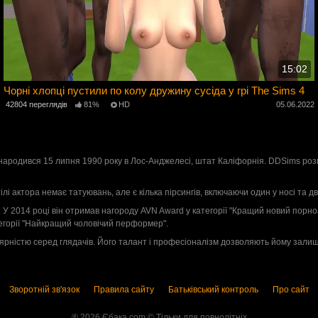
15:02
Чорні хлопці пустили по колу дружину сусіда у грі The Sims 4
42804 переглядів
81%
HD
05.06.2022
2
народився 15 липня 1990 року в Лос-Анджелесі, штат Каліфорнія. DDSims розпоч
тілі актора немає татуювань, але є кілька пірсингів, включаючи один у носі та дв
. У 2014 році він отримав нагороду AVN Award у категорії "Кращий новий порноа
тегорії "Найкращий чоловічий перформер".
рністю серед глядачів. Його талант і професіоналізм дозволяють йому залиша
Зворотній зв'язок
Правила сайту
Батьківський контроль
Про сайт
® 2026 Єбака.com ©️ Тільки для повнолітніх