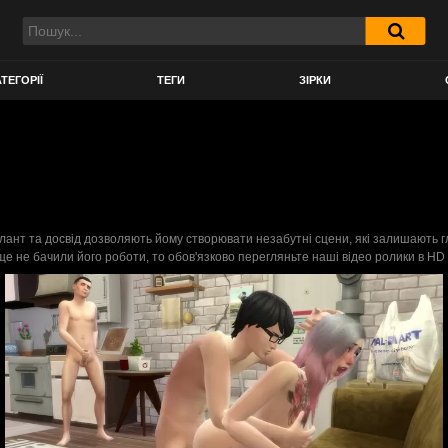
ТЕГОРІЇ
ТЕГИ
ЗІРКИ
лант та досвід дозволяють йому створювати незабутні сцени, які залишають гляд
е не бачили його роботи, то обов'язково перегляньте наші відео ролики в HD 