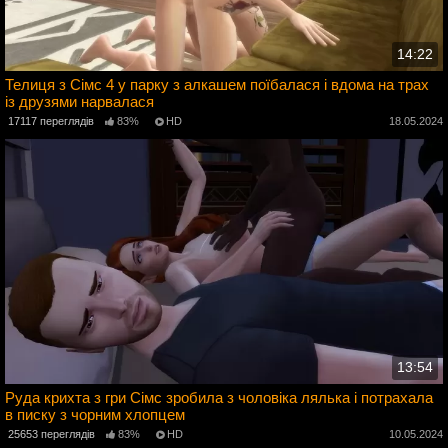
14:22
Телиця з Сімс 4 у парку з алкашем поїбалася і вдома на трах
із друзями нарвалася
4
17117 переглядів
83%
HD
18.05.2024
13:54
Руда крихта з гри Сімс зробила з чоловіка лялька і потрахала
в писку з чорним хлопцем
4
25653 переглядів
83%
HD
10.05.2024