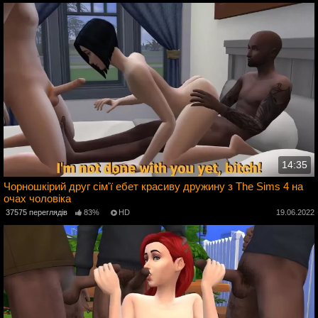
14:35
Чорношкірий друг сім'ї ебет красиву дружину з The Sims 4 на
очах чоловіка
2
37575 переглядів
83%
HD
19.06.2022