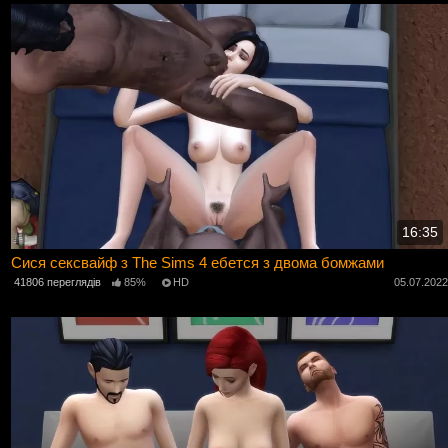
16:35
Сися сексвайф з The Sims 4 ебется з двома бомжами
41806 переглядів
85%
HD
05.07.202