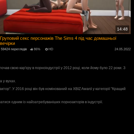
14:48
Груповий секс персонажів The Sims 4 під час домашньої
вечірки
59424 переглядів
86%
HD
24.05.2022
ав свою кар'єру в порноіндустрії у 2012 році, коли йому було 22 роки. З
а у вухах.
ктор". У 2016 році він був номінований на XBIZ Award у категорії "Кращий
тися одним із найзатребуваніших порноакторів в індустрії.