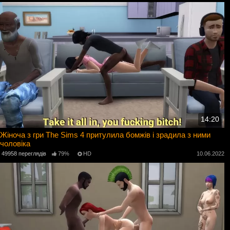
14:20
Жіноча з гри The Sims 4 притулила бомжів і зрадила з ними
чоловіка
49958 переглядів
79%
HD
10.06.2022