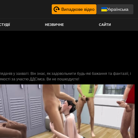
Випадкове відео
Українська
СТУДІЇ
НЕЗВИЧНЕ
САЙТИ
ачів у захваті. Він знає, як задовольнити будь-які бажання та фантазії, і
якості за участю ДДСімса. Ви не пошкодуєте!