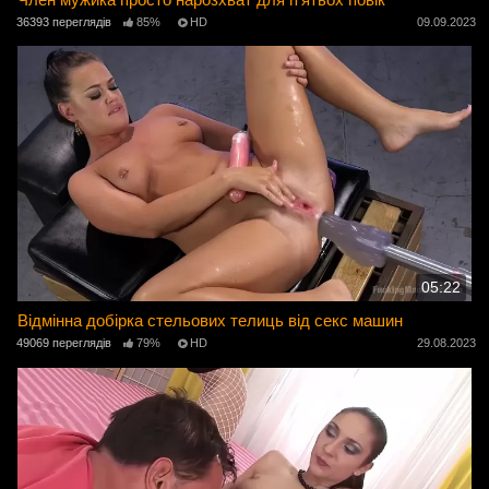
36393 переглядів
85%
HD
09.09.2023
05:22
Відмінна добірка стельових телиць від секс машин
49069 переглядів
79%
HD
29.08.2023