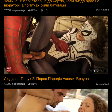
Усміхненій бабі стало не до жартів, коли пизда була на
вібраторі, а по тітках били батогами
37354 переглядів
88%
HD
13.10.2022
01:29:39
Людина - Павук 2: Порно Пародія Акселя Брауна
41992 переглядів
81%
12.10.2022