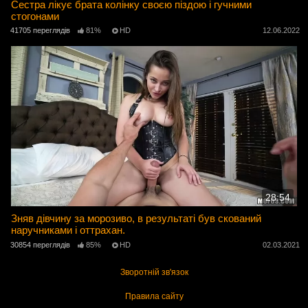
Сестра лікує брата колінку своєю піздою і гучними
стогонами
41705 переглядів
81%
HD
12.06.2022
28:54
Зняв дівчину за морозиво, в результаті був скований
наручниками і оттрахан.
30854 переглядів
85%
HD
02.03.2021
Зворотній зв'язок
Правила сайту