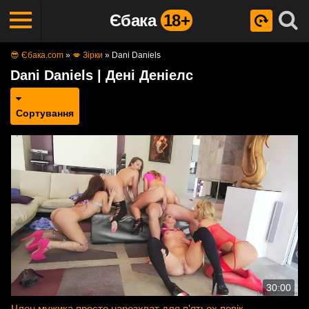
Єбака
18+
😎 Єбака.com
»
💋 Зірки
»
Dani Daniels
Dani Daniels | Дені Деніелс
Сортування
30:00
Член мужика просто нарозхват для п'ятьох повік