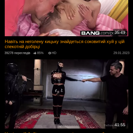
35:49
Навіть на неголену кицьку знайдеться соковитий хуй у цій
спекотній добірці
39278 переглядів
85%
HD
29.01.2023
41:55