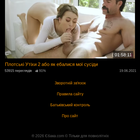
01:58:11
Плотські Утіхи 2 або як ебалися мої сусіди
53915 переглядів
91%
19.06.2021
Зворотній зв'язок
Правила сайту
Батьківський контроль
Про сайт
® 2026 Єбака.com ©️ Тільки для повнолітніх