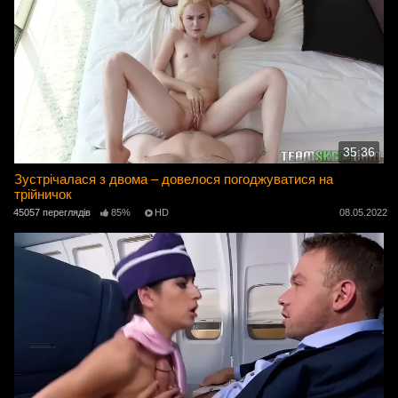
35:36
Зустрічалася з двома – довелося погоджуватися на
трійничок
45057 переглядів
85%
HD
08.05.2022