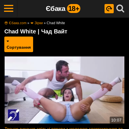
Єбака
18+
😎 Єбака.com
»
💋 Зірки
»
Chad White
Chad White | Чад Вайт
Сортування
10:07
Тренер виконав спільні вправи з молодою спортсменкою та