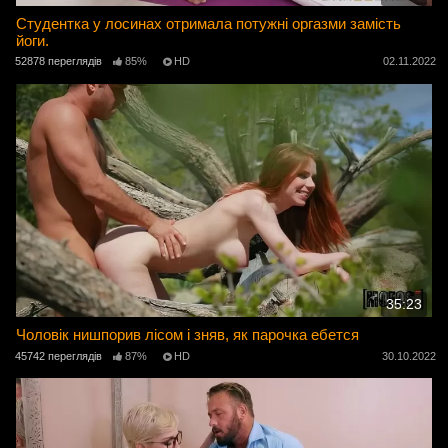
Студентка у лосинах отримала потужні оргазми замість
йоги.
52878 переглядів
85%
HD
02.11.2022
35:23
Чоловік нишпорив лісом і зняв, як парочка ебется
45742 переглядів
87%
HD
30.10.2022