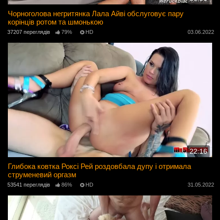
Чорноголова негритянка Лала Айві обслуговує пару
корінців ротом та шмонькою
37207 переглядів
79%
HD
03.06.2022
22:16
Глибока ковтка Роксі Рей роздовбала дупу і отримала
струменевий оргазм
53541 переглядів
86%
HD
31.05.2022