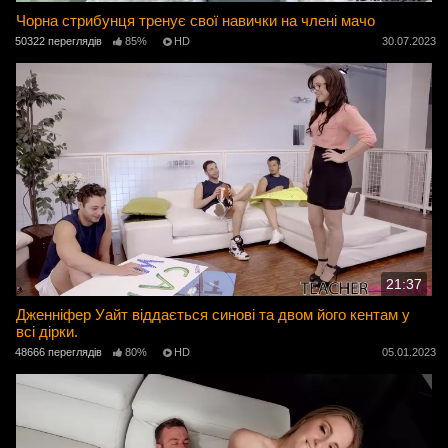
Чорна стрибунця тренує свої навички на члені мачо
50322 переглядів
85%
HD
30.07.2023
21:37
Дженніфер Уайт віддається синові та двом його кентам у
всі дірки.
48666 переглядів
80%
HD
05.01.2023