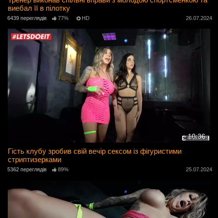
виебал її в пілотку
6439 переглядів
77%
HD
26.07.2024
10:36
Гість клубу зробив свій вечір сексом із фігуристими
стриптизерками
5362 переглядів
89%
25.07.2024