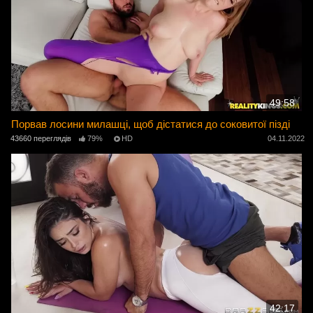
49:58
Порвав лосини милашці, щоб дістатися до соковитої пізді
43660 переглядів
79%
HD
04.11.2022
42:17