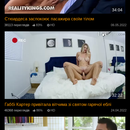
34:04
Стюардеса заспокоює пасажира своїм тілом
38113 переглядів
83%
HD
06.05.2022
32:22
Габбі Картер привітала вітчима зі святом гарячої еблі
46368 переглядів
86%
HD
24.04.2022