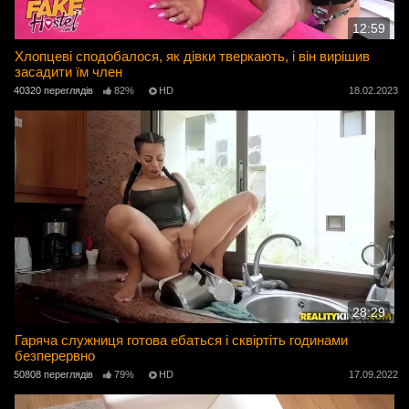
12:59
Хлопцеві сподобалося, як дівки тверкають, і він вирішив
засадити їм член
40320 переглядів
82%
HD
18.02.2023
28:29
Гаряча служниця готова ебаться і сквіртіть годинами
безперервно
50808 переглядів
79%
HD
17.09.2022