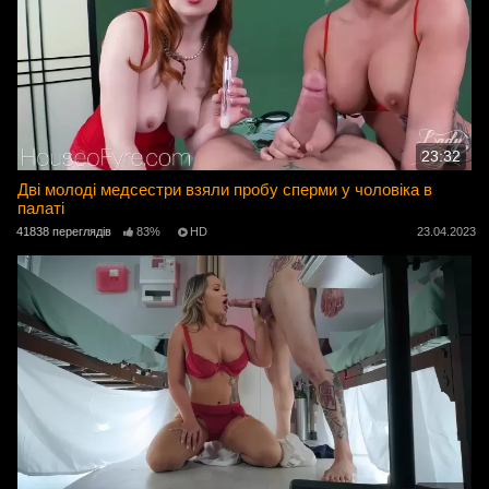
23:32
Дві молоді медсестри взяли пробу сперми у чоловіка в
палаті
41838 переглядів
83%
HD
23.04.2023