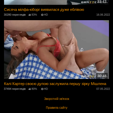
33:43
Сисяча мілфа-кіборг виявилася дуже еблівою
30280 переглядів
83%
HD
16.06.2022
30:48
Калі Картер своєю дупою заслужила першу зірку Мішлена
37494 переглядів
80%
HD
07.05.2022
Зворотній зв'язок
Правила сайту