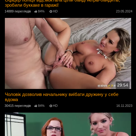
зробили буккаке в гаражі!
14889 переглядів
84%
HD
23.05.2024
29:54
Чоловік дозволив начальнику виїбати дружину у себе
вдома
30415 переглядів
84%
HD
16.11.2023