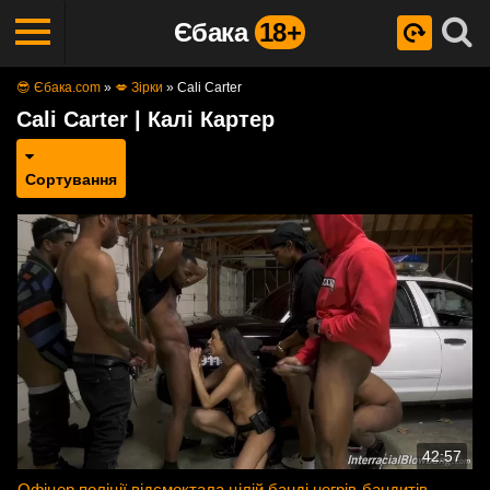
Єбака
18+
😎 Єбака.com
»
💋 Зірки
»
Cali Carter
Cali Carter | Калі Картер
Сортування
42:57
Офіцер поліції відсмоктала цілій банді негрів-бандитів,