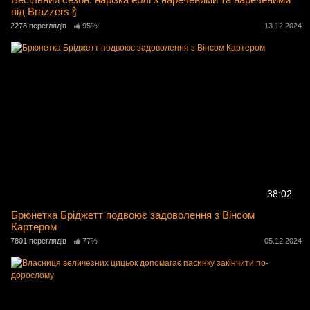
від Brazzers 🍾
2278 переглядів
95%
13.12.2024
38:02
Брюнетка Бріджетт подвоює задоволення з Вінсом
Картером
7801 переглядів
77%
05.12.2024