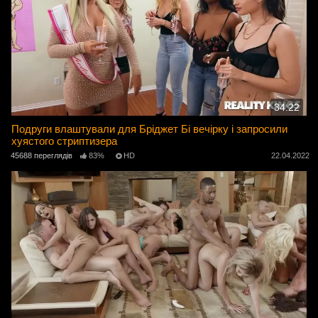
34:22
Подруги влаштували для Бріджет Бі вечірку і запросили
хуястого стриптизера
45688 переглядів
83%
HD
22.04.2022