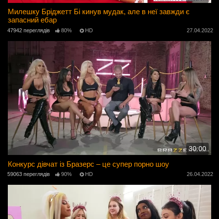
Милешку Бріджетт Бі кинув мудак, але в неї завжди є
запасний ебар
47942 переглядів
80%
HD
27.04.2022
30:00
Конкурс дівчат із Бразерс – це супер порно шоу
59063 переглядів
90%
HD
26.04.2022