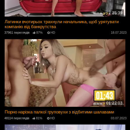
35:39
Латинки вчотирьох трахнули начальника, щоб урятувати
компанію від банкрутства
37961 переглядів
87%
HD
18.07.2023
01:22:03
Порно нарізка палкої груповухи з відбитими шалавами
48114 переглядів
81%
HD
03.07.2023