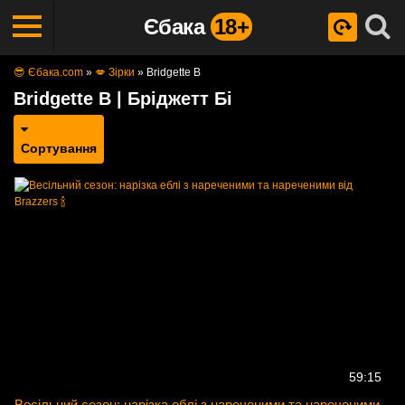
Єбака
18+
😎 Єбака.com
»
💋 Зірки
»
Bridgette B
Bridgette B | Бріджетт Бі
Сортування
59:15
Весільний сезон: нарізка еблі з нареченими та нареченими