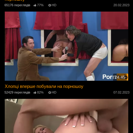
65176 переглядів
77%
HD
20.02.2023
24:45
Хлопці вперше побували на порношоу
52429 переглядів
82%
HD
07.02.2023