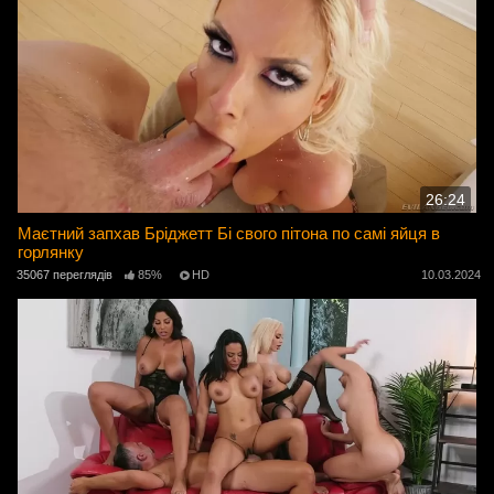
26:24
Маєтний запхав Бріджетт Бі свого пітона по самі яйця в
горлянку
35067 переглядів
85%
HD
10.03.2024