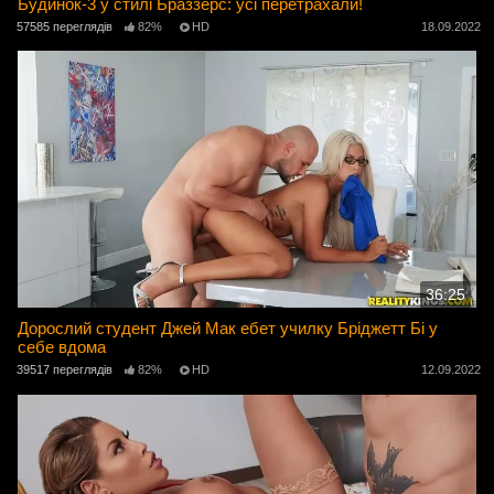
Будинок-3 у стилі Браззерс: усі перетрахали!
57585 переглядів
82%
HD
18.09.2022
36:25
Дорослий студент Джей Мак ебет училку Бріджетт Бі у
себе вдома
39517 переглядів
82%
HD
12.09.2022