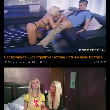
47:47
Сестричка танцює стриптиз і готова сісти на член братика
52599 переглядів
86%
HD
27.05.2023