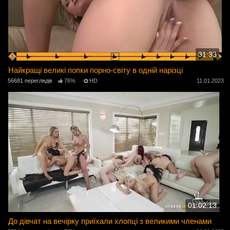
31:33
Найкращі великі попки порно-світу в одній нарізці
56681 переглядів
76%
HD
11.01.2023
01:02:13
До дівчат на вечірку приїхали хлопці з великими членами