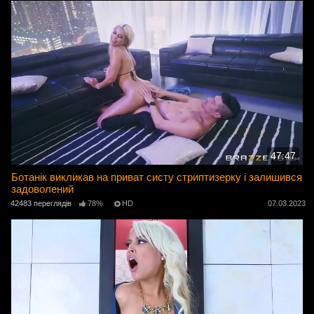
47:47
Ботанік викликав на приват систу стриптизерку і залишився
задоволений
42483 переглядів
78%
HD
07.03.2023