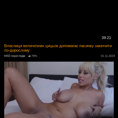
39:21
Власниця величезних цицьок допомагає пасинку закінчити
по-дорослому
9450 переглядів
79%
01.11.2024