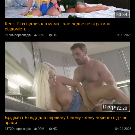
33:54
Кензі Рівз відлизала мамці, але ледве не втратила
свідомість
39704 переглядів
82%
HD
19.05.2023
12:28
Бріджетт Бі віддала перевагу білому члену чорного під час
зради
43729 переглядів
90%
HD
04.04.2023