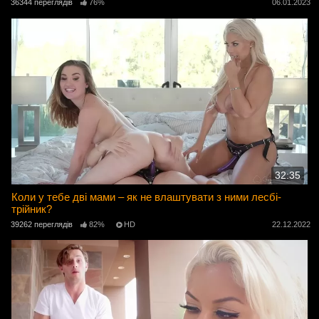
36344 переглядів
76%
06.01.2023
32:35
Коли у тебе дві мами – як не влаштувати з ними лесбі-
трійник?
39262 переглядів
82%
HD
22.12.2022