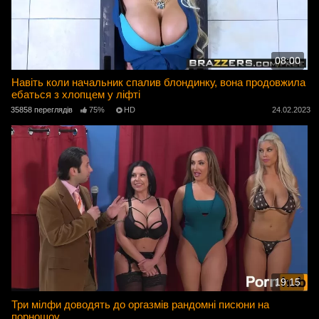
08:00
Навіть коли начальник спалив блондинку, вона продовжила
ебаться з хлопцем у ліфті
35858 переглядів
75%
HD
24.02.2023
19:15
Три мілфи доводять до оргазмів рандомні писюни на
порношоу