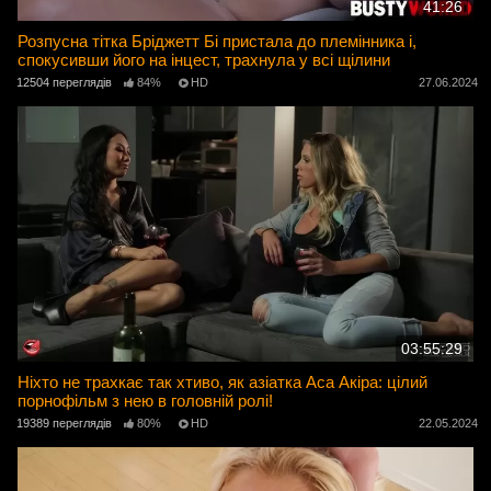
41:26
Розпусна тітка Бріджетт Бі пристала до племінника і,
спокусивши його на інцест, трахнула у всі щілини
12504 переглядів
84%
HD
27.06.2024
03:55:29
Ніхто не трахкає так хтиво, як азіатка Аса Акіра: цілий
порнофільм з нею в головній ролі!
19389 переглядів
80%
HD
22.05.2024