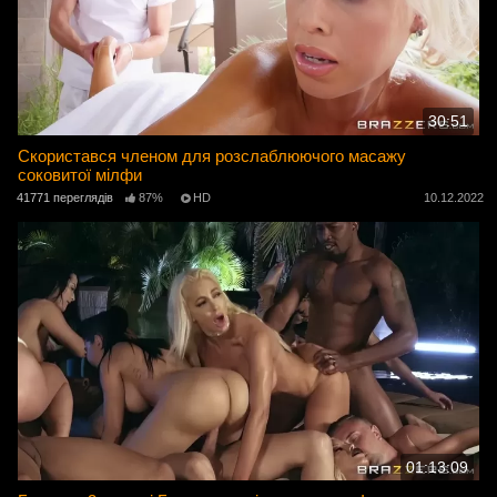
30:51
Скористався членом для розслаблюючого масажу
соковитої мілфи
41771 переглядів
87%
HD
10.12.2022
01:13:09