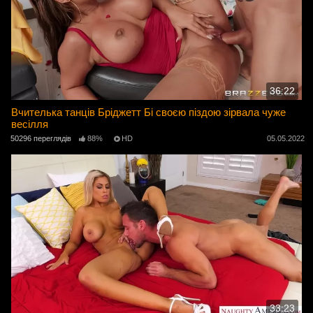
36:22
Вчителька танців Бріджетт Бі своєю піздою зірвала чуже
весілля
50296 переглядів
88%
HD
05.05.2022
33:23