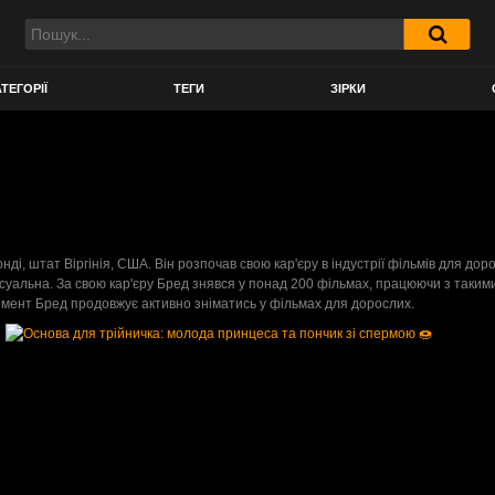
ТЕГОРІЇ
ТЕГИ
ЗІРКИ
нді, штат Віргінія, США. Він розпочав свою кар'єру в індустрії фільмів для до
суальна. За свою кар'єру Бред знявся у понад 200 фільмах, працюючи з такими ст
омент Бред продовжує активно зніматись у фільмах для дорослих.