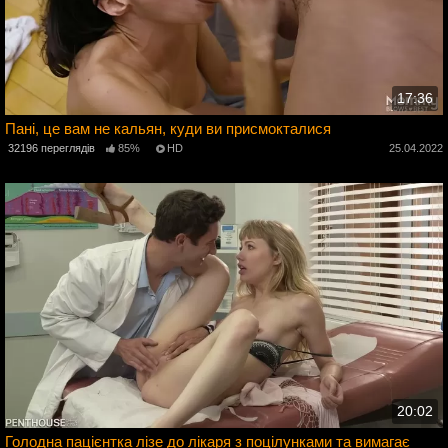
17:36
Пані, це вам не кальян, куди ви присмокталися
32196 переглядів
85%
HD
25.04.2022
2
20:02
Голодна пацієнтка лізе до лікаря з поцілунками та вимагає