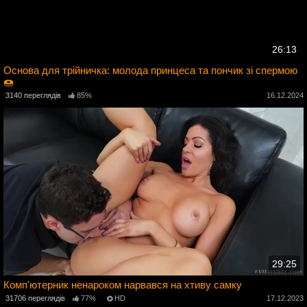
26:13
Основа для трійничка: молода принцеса та пончик зі спермою
🍩
5
3140 переглядів
85%
16.12.2024
29:25
Комп'ютерник ненароком нарвався на хтиву самку
31706 переглядів
77%
HD
17.12.2023