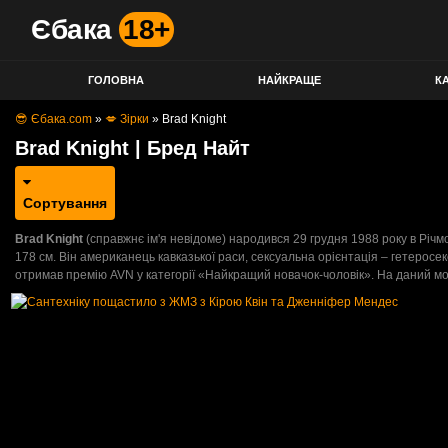
Єбака
18+
ГОЛОВНА
НАЙКРАЩЕ
КА
😎 Єбака.com
»
💋 Зірки
»
Brad Knight
Brad Knight | Бред Найт
Сортування
Brad Knight
(справжнє ім'я невідоме) народився 29 грудня 1988 року в Річмо
178 см. Він американець кавказької раси, сексуальна орієнтація – гетеросек
отримав премію AVN у категорії «Найкращий новачок-чоловік». На даний м