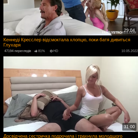
29:04
Кеннеді Кресслер відсмоктала хлопцю, поки батя дивиться
Глухаря
47194 переглядів
81%
HD
10.05.202
31:00
Досвідчена сестричка подрочила і трахнула молодшого