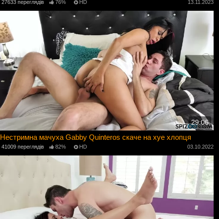
27633 переглядів
76%
HD
13.11.2023
29:06
Нестримна мачуха Gabby Quinteros скаче на хуе хлопця
41009 переглядів
82%
HD
03.10.2022