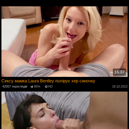
4
15:37
Сексу мамка Laura Bentley полірує хер синочку
2
42057 переглядів
85%
HD
18.10.2022