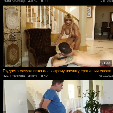
26181 переглядів
80%
HD
17.05.202
21:44
Грудаста мачуха виконала хитрому пасинку еротичний масаж
52074 переглядів
83%
HD
06.12.202