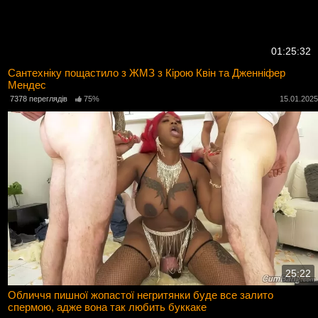
01:25:32
Сантехніку пощастило з ЖМЗ з Кірою Квін та Дженніфер
Мендес
7378 переглядів
75%
15.01.202
25:22
Обличчя пишної жопастої негритянки буде все залито
спермою, адже вона так любить буккаке