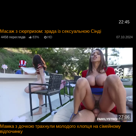
22:45
Масаж з сюрпризом: зрада із сексуальною Сінді
4458 переглядів
83%
HD
07.10.2024
27:06
Мамка з дочкою трахнули молодого хлопця на сімейному
відпочинку