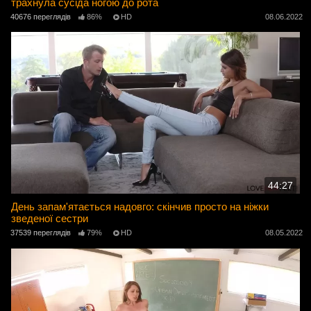
трахнула сусіда ногою до рота
40676 переглядів
86%
HD
08.06.2022
44:27
День запам'ятається надовго: скінчив просто на ніжки
зведеної сестри
37539 переглядів
79%
HD
08.05.2022