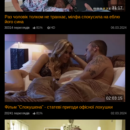
31:17
Раз чоловік толком не трахкає, мілфа спокусила на еблю
його сина
30314 переглядів
81%
HD
06.03.2024
02:03:15
Фільм "Спокушена" - статеві пригоди офісної лохушки
20241 переглядів
81%
02.03.2024