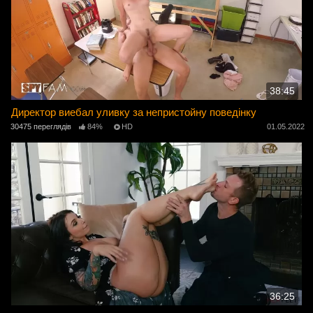
38:45
Директор виебал уливку за непристойну поведінку
30475 переглядів
84%
HD
01.05.2022
36:25