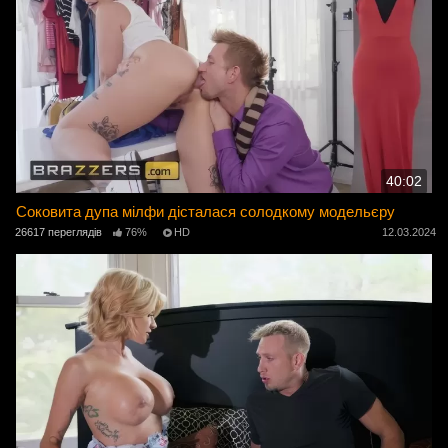
40:02
Соковита дупа мілфи дісталася солодкому модельєру
26617 переглядів
76%
HD
12.03.2024