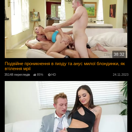
38:32
Подвійне проникнення в пизду та анус милої блондинки, як
втілення мрії
35148 переглядів
85%
HD
24.11.2023