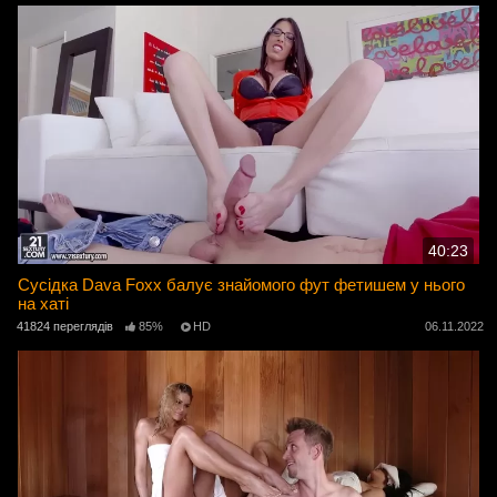
40:23
Сусідка Dava Foxx балує знайомого фут фетишем у нього
на хаті
41824 переглядів
85%
HD
06.11.2022