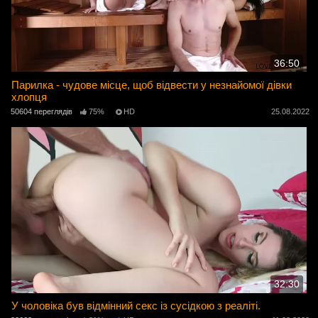
36:50
Парилка - чудове місце, щоб відвести у незнайомої дівки
хлопця
50604 переглядів
75%
HD
25.08.2022
32:30
У чоловіка був відмінний секс із сусідкою з реаліті.