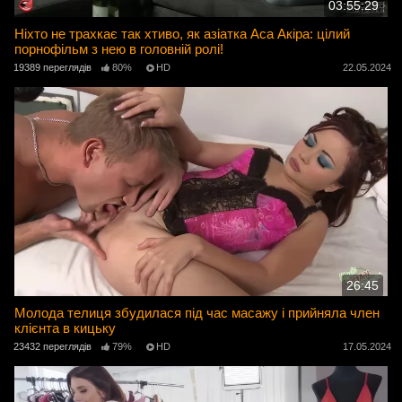
03:55:29
Ніхто не трахкає так хтиво, як азіатка Аса Акіра: цілий
порнофільм з нею в головній ролі!
19389 переглядів
80%
HD
22.05.2024
26:45
Молода телиця збудилася під час масажу і прийняла член
клієнта в кицьку
23432 переглядів
79%
HD
17.05.2024