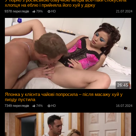
хлопця на еблю і прийняла його хуй у дірку
9378 переглядів
79%
HD
21.07.2024
26:45
Японка у клієнта чайові попросила – після масажу хуй у
пизду пустила
7349 переглядів
74%
HD
16.07.2024