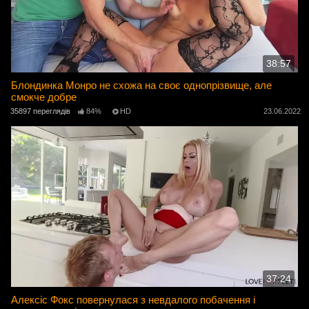
38:57
Блондинка Монро не схожа на своє однопрізвище, але
смокче добре
35897 переглядів
84%
HD
23.06.2022
37:24
Алексіс Фокс повернулася з невдалого побачення і