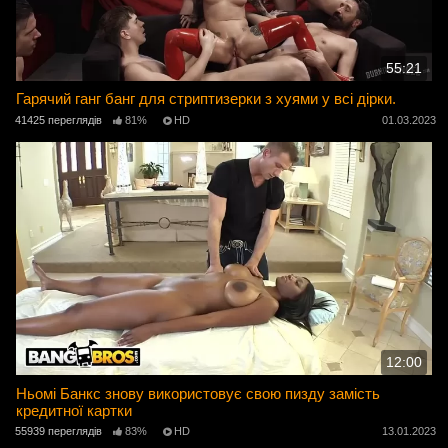
55:21
Гарячий ганг банг для стриптизерки з хуями у всі дірки.
41425 переглядів
81%
HD
01.03.2023
12:00
Ньомі Банкс знову використовує свою пизду замість
кредитної картки
55939 переглядів
83%
HD
13.01.2023