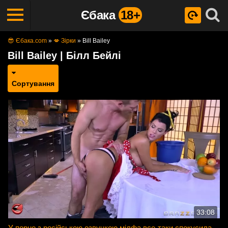
Єбака
18+
😎 Єбака.com
»
💋 Зірки
»
Bill Bailey
Bill Bailey | Білл Бейлі
Сортування
33:08
У порно з російською озвучкою мілфа все-таки спокусила