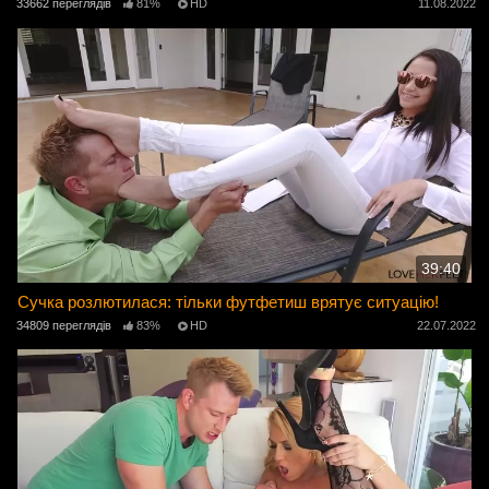
33662 переглядів
81%
HD
11.08.2022
39:40
Сучка розлютилася: тільки футфетиш врятує ситуацію!
34809 переглядів
83%
HD
22.07.2022