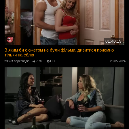
01:40:19
З яким би сюжетом не були фільми, дивитися приємно
тільки на еблю
23623 переглядів
79%
HD
28.05.2024