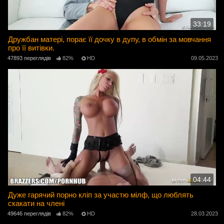
33:19
Дружбан матері, порає її дочку в дупу, в обмін за мовчання
про її витівки.
47893 переглядів
82%
HD
09.05.2023
04:44
Дуже гарячий порно кліп за участю мілф, що люблять
скакати на члені
49646 переглядів
82%
HD
28.03.2023