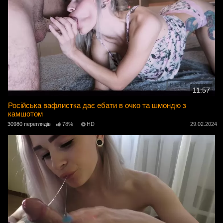
11:57
Російська вафлистка дає ебати в очко та шмондю з
камшотом
30980 переглядів
78%
HD
29.02.2024