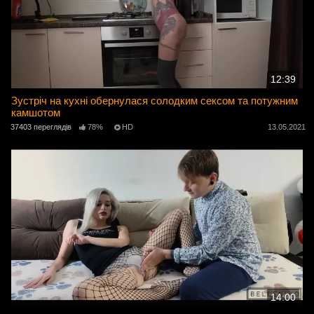
12:39
Зустріч на кухні обернулася солодким сексом та потужним
камшотом
37403 переглядів
78%
HD
13.05.2021
14:00