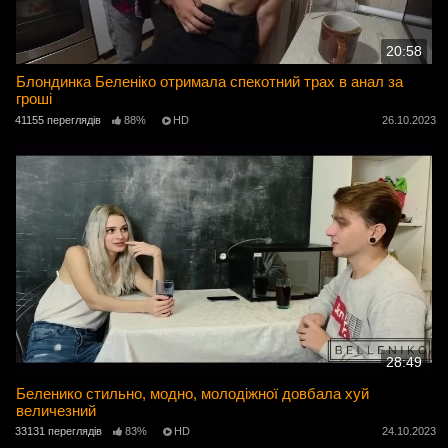
20:58
Блондинка Беленіко отримала спекотний трах в анал за
гроші
41155 переглядів
88%
HD
26.10.2023
28:49
Беленико стильно, модно, молодіжної довбала хуй
величезний
33131 переглядів
83%
HD
24.10.2023