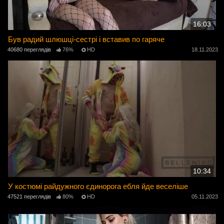
16:03
Був радий шлюшці-сестрі і вставив по гаряче
40680 переглядів
76%
HD
18.11.2023
10:34
У костюмі райдужного єдинорога ебля йде веселіше
47521 переглядів
80%
HD
05.11.2023