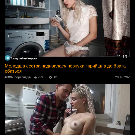
21:13
Молодша сестра надивилася порнухи і прийшла до брата
ебаться
40887 переглядів
79%
HD
29.10.2023