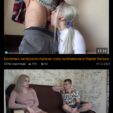
13:14
Беленіко затягуючи попкою член позбавилася боргів батька
24766 переглядів
79%
HD
07.12.2023