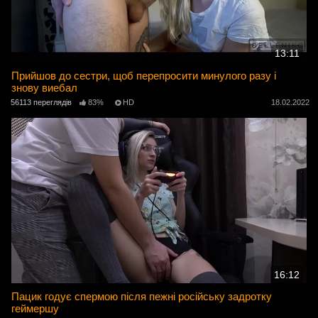
13:11
Прийшов до сестри, щоб перепросити минулого разу і
знову виебал
56113 переглядів
83%
HD
18.02.2022
16:12
Пацик годує спермою після пежні російську задротку
геймершу