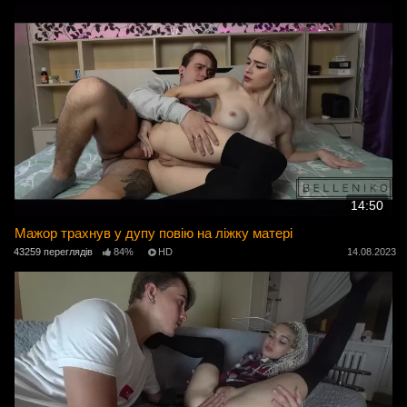
14:50
Мажор трахнув у дупу повію на ліжку матері
43259 переглядів
84%
HD
14.08.2023