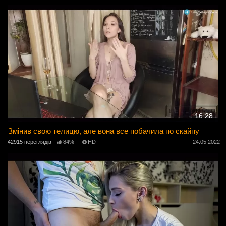
16:28
Змінив свою телицю, але вона все побачила по скайпу
42915 переглядів
84%
HD
24.05.2022