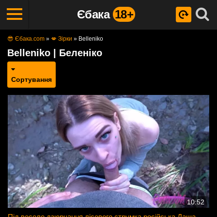
Єбака
18+
😎 Єбака.com
»
💋 Зірки
»
Belleniko
Belleniko | Беленіко
Сортування
10:52
Під веселе дзюрчання лісового струмка російська Даша