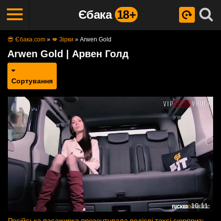
Єбака
18+
😎 Єбака.com
»
💋 Зірки
»
Arwen Gold
Arwen Gold | Арвен Голд
Сортування
10:11
Російська пасажирка презентувала водієві таксі сюрприз: