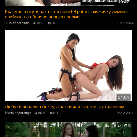
10:47
Красуня в окулярах після пози 69 робить мужичку риммінг
приймає на обличчя порцію сперми
9315 переглядів
70%
HD
10.07.2024
34:04
Лісбухи почали з боксу, а закінчили сексом зі страпоном
15845 переглядів
86%
HD
05.03.2024