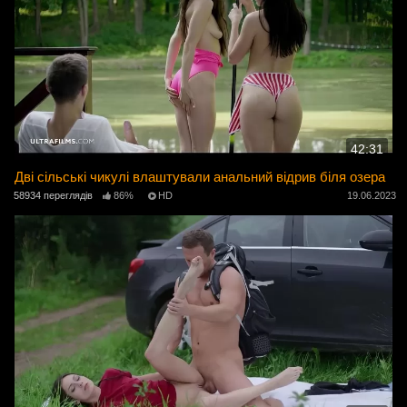
42:31
Дві сільські чикулі влаштували анальний відрив біля озера
58934 переглядів
86%
HD
19.06.2023