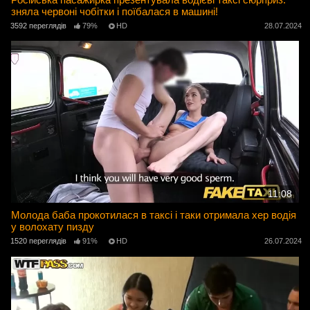
зняла червоні чобітки і поїбалася в машині!
3592 переглядів
79%
HD
28.07.2024
11:08
Молода баба прокотилася в таксі і таки отримала хер водія
у волохату пизду
1520 переглядів
91%
HD
26.07.2024