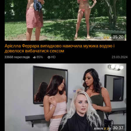
35:20
Арієлла Феррара випадково намочила мужика водою і
довелося вибачатися сексом
33668 переглядів
85%
HD
23.03.2024
30:37