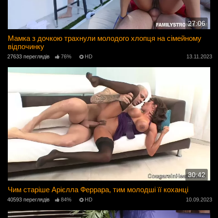
27:06
Мамка з дочкою трахнули молодого хлопця на сімейному
відпочинку
27633 переглядів
76%
HD
13.11.2023
30:42
Чим старіше Арієлла Феррара, тим молодші її коханці
40593 переглядів
84%
HD
10.09.2023