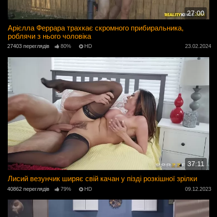
27:00
Арієлла Феррара трахкає скромного прибиральника,
роблячи з нього чоловіка
27403 переглядів
80%
HD
23.02.2024
37:11
Лисий везунчик ширяє свій качан у пізді розкішної зрілки
40862 переглядів
79%
HD
09.12.2023