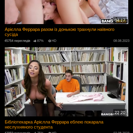
34:17
Арієлла Феррара разом із донькою трахнули наївного
сусіда
45754 переглядів
87%
HD
08.08.2023
22:20
Бібліотекарка Арієлла Феррара еблею покарала
неслухняного студента
42959 переглядів
75%
HD
02.08.2023