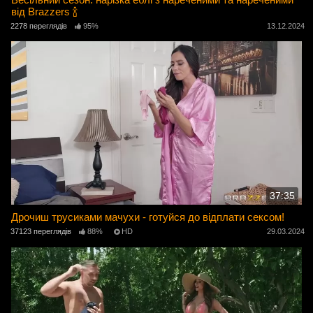
від Brazzers 🍾
2278 переглядів
95%
13.12.2024
37:35
Дрочиш трусиками мачухи - готуйся до відплати сексом!
37123 переглядів
88%
HD
29.03.2024