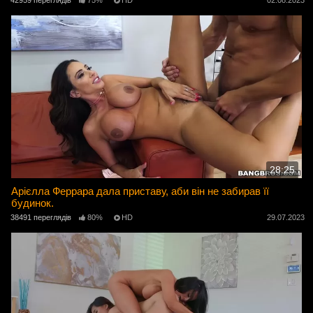
28:25
Арієлла Феррара дала приставу, аби він не забирав її
будинок.
38491 переглядів
80%
HD
29.07.2023