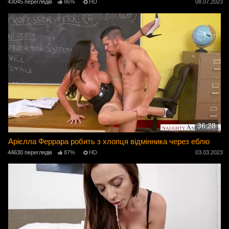
43045 переглядів
86%
HD
08.07.2023
36:28
Арієлла Феррара робить з хлопця відмінника через еблю
44630 переглядів
87%
HD
03.03.2023