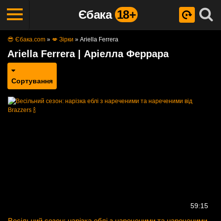
Єбака
18+
😎 Єбака.com
»
💋 Зірки
»
Ariella Ferrera
Ariella Ferrera | Аріелла Феррара
Сортування
59:15
Весільний сезон: нарізка еблі з нареченими та нареченими