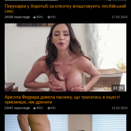
Перукарки у боротьбі за клієнтку влаштовують лесбійський
секс
18328 переглядів
80%
HD
17.03.2024
37:35
Арієлла Феррара довела пасинку, що трахатись в інцесті
приємніше, ніж дрочити
23447 переглядів
85%
HD
14.03.2024