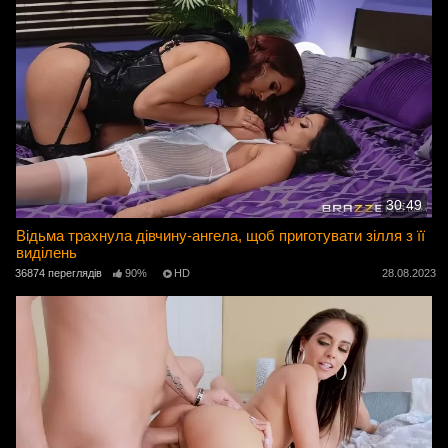
30:49
Відьма трахнула дівчину-ангела, щоб приготувати зілля з її
виділень
36874 переглядів
90%
HD
28.08.2023