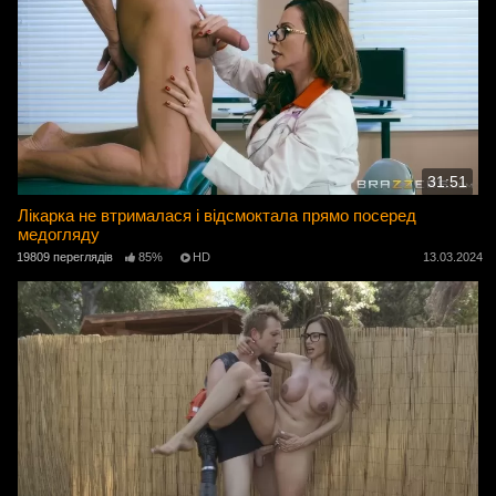
31:51
Лікарка не втрималася і відсмоктала прямо посеред
медогляду
19809 переглядів
85%
HD
13.03.2024