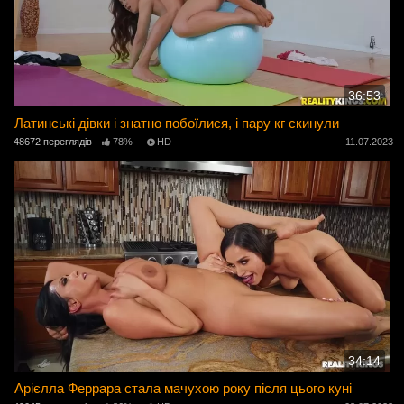
36:53
Латинські дівки і знатно побоїлися, і пару кг скинули
48672 переглядів
78%
HD
11.07.2023
34:14
Арієлла Феррара стала мачухою року після цього куні