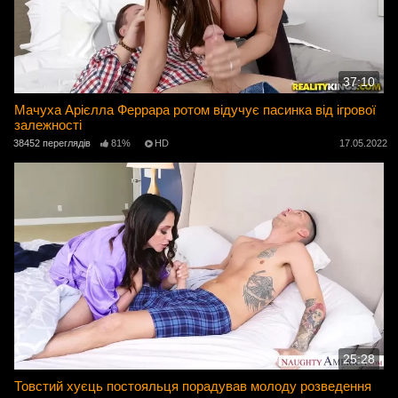
37:10
Мачуха Арієлла Феррара ротом відучує пасинка від ігрової
залежності
38452 переглядів
81%
HD
17.05.2022
25:28
Товстий хуєць постояльця порадував молоду розведення