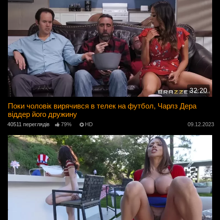
32:20
Поки чоловік вирячився в телек на футбол, Чарлз Дера
віддер його дружину
40511 переглядів
79%
HD
09.12.2023