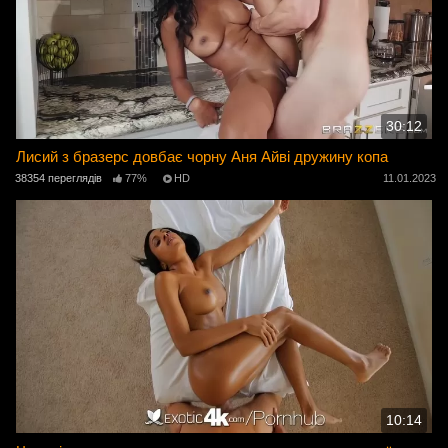
30:12
Лисий з бразерс довбає чорну Аня Айві дружину копа
38354 переглядів
77%
HD
11.01.2023
10:14