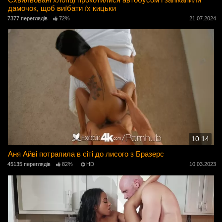
дамочок, щоб виїбати їх кицьки
7377 переглядів
72%
21.07.2024
10:14
Аня Айві потрапила в сіті до лисого з Бразерс
45135 переглядів
82%
HD
10.03.2023