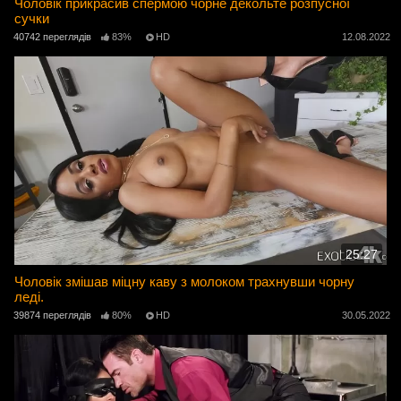
Чоловік прикрасив спермою чорне декольте розпусної
сучки
40742 переглядів
83%
HD
12.08.2022
25:27
Чоловік змішав міцну каву з молоком трахнувши чорну
леді.
39874 переглядів
80%
HD
30.05.2022