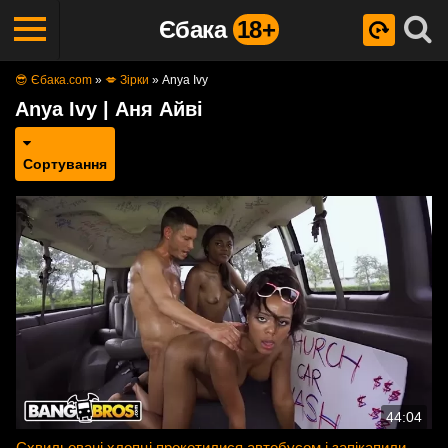
Єбака
18+
😎 Єбака.com
»
💋 Зірки
»
Anya Ivy
Anya Ivy | Аня Айві
Сортування
44:04
Схвильовані хлопці прокотилися автобусом і запікапили