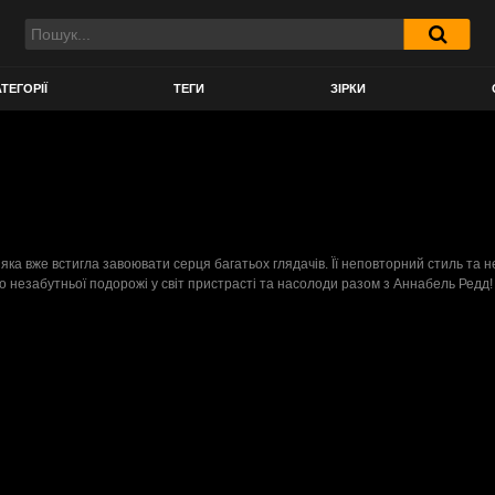
ТЕГОРІЇ
ТЕГИ
ЗІРКИ
 яка вже встигла завоювати серця багатьох глядачів. Її неповторний стиль та 
 незабутньої подорожі у світ пристрасті та насолоди разом з Аннабель Редд!