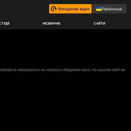
Випадкове відео
Українська
СТУДІЇ
НЕЗВИЧНЕ
САЙТИ
неймовірна сексуальність не залишать байдужим нікого. На нашому сайті ви