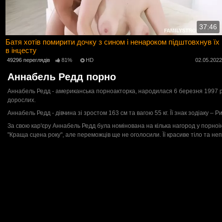
37:46
Батя хотів помирити дочку з сином і ненароком підштовхнув їх
в інцесту
49296 переглядів
81%
HD
02.05.202
Аннабель Редд порно
Аннабель Редд - американська порноакторка, народилася 6 березня 1997 року
дорослих.
Аннабель Редд - дівчина зі зростом 163 см та вагою 55 кг. Її знак зодіаку – Ри
За свою кар'єру Аннабель Редд була номінована на кілька нагород у порноін
"Краща сцена року", але переможців ще не оголосили. Її красиве тіло та неп