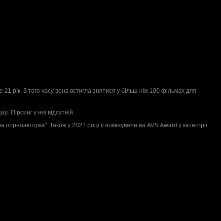
21 рік. З того часу вона встигла знятися у більш ніж 100 фільмах для
ці. Пірсинг у неї відсутній.
 порноакторка". Також у 2021 році її номінували на AVN Award у категорії