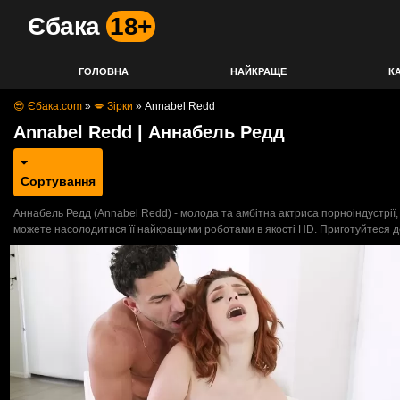
Єбака
18+
ГОЛОВНА
НАЙКРАЩЕ
КА
😎 Єбака.com
»
💋 Зірки
»
Annabel Redd
Annabel Redd | Аннабель Редд
Сортування
Аннабель Редд (Annabel Redd) - молода та амбітна актриса порноіндустрії,
можете насолодитися її найкращими роботами в якості HD. Приготуйтеся до