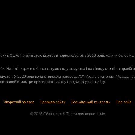
2
 в США. Почала свою кар'єру в порноіндустрії у 2018 році, коли їй було лише 
би. На тілі актриси є кілька татуювань, у тому числі на лівому стегні та правій ру
дустрії. У 2020 році вона отримала нагороду AVN Award у категорії "Краща нова
овторний стиль гри привертають увагу глядачів з усього світу.
Зворотній зв'язок
Правила сайту
Батьківський контроль
Про сайт
® 2026 Єбака.com ©️ Тільки для повнолітніх