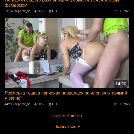
фемдомом
39137 переглядів
76%
HD
21.09.2023
14:20
Російська теща в панчохах нарвалася на член зятя прямий
у ванної
44293 переглядів
90%
HD
01.09.2022
Зворотній зв'язок
Правила сайту