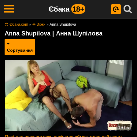
Єбака
18+
😎 Єбака.com
»
💋 Зірки
»
Anna Shupilova
Anna Shupilova | Анна Шупілова
Сортування
19:05
Пані для першого разу вирішила обмежитися лайтовим