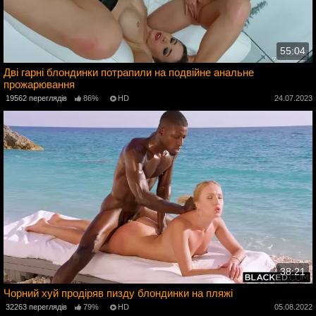
55:04
Дві гарні блондинки потрапили на подвійне анальне
прожарювання
3
19562 переглядів
86%
HD
24.07.2023
38:21
Чорний хуй продіряв пизду блондинки на пляжі
2
32263 переглядів
79%
HD
05.08.2022