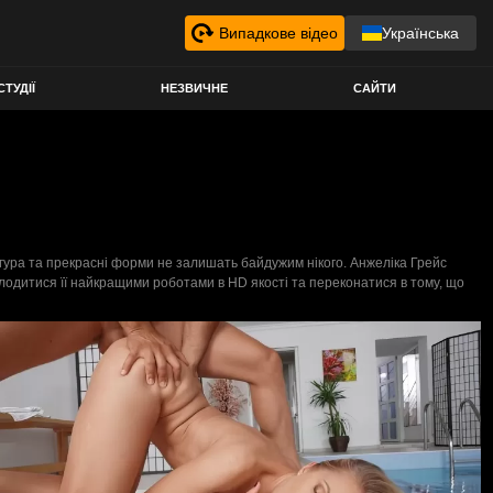
Випадкове відео
Українська
СТУДІЇ
НЕЗВИЧНЕ
САЙТИ
 фігура та прекрасні форми не залишать байдужим нікого. Анжеліка Грейс
лодитися її найкращими роботами в HD якості та переконатися в тому, що