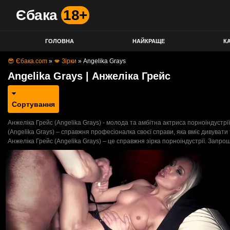
Єбака
18+
ГОЛОВНА
НАЙКРАЩЕ
КА
😎 Єбака.com
»
💋 Зірки
»
Angelika Grays
Angelika Grays | Анжеліка Грейс
Сортування
Анжеліка Грейс (Angelika Grays) - молода та амбітна актриса порноіндустрії
(Angelika Grays) – справжня професіоналка своєї справи, яка вміє дивува
Анжеліка Грейс (Angelika Grays) – це справжня зірка порноіндустрії. Запро