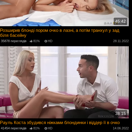
45:42
Розширив блонді пором очко в лазні, а потім транхул у зад
біля басейну
35878 переглядів
81%
HD
28.11.2022
38:15
Рауль Коста збудився ніжками блондинки і віддер її в очко
41454 переглядів
81%
HD
14.06.2022