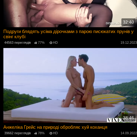
32:40
Подруги блядять усіма дірочками з парою писюкатих прунів у
свінг клубі
44563 переглядів
77%
HD
19.12.202
38:46
Анжеліка Грейс на природі обробляє хуй коханця
39662 переглядів
78%
HD
14.09.202