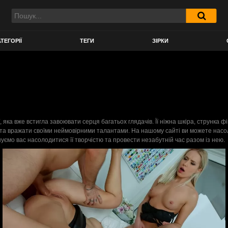
ТЕГОРІЇ
ТЕГИ
ЗІРКИ
, яка вже встигла завоювати серця багатьох глядачів. Її ніжна шкіра, струнка
ти та вражати своїми неймовірними талантами. На нашому сайті ви можете насо
шуємо вас насолодитися її творчістю та провести незабутній час разом із нею.