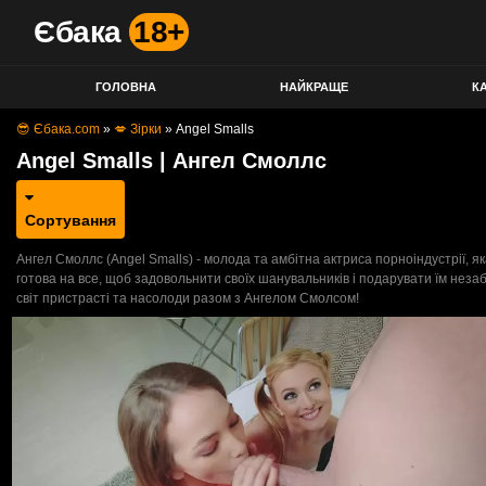
Єбака
18+
ГОЛОВНА
НАЙКРАЩЕ
КА
😎 Єбака.com
»
💋 Зірки
»
Angel Smalls
Angel Smalls | Ангел Смоллс
Сортування
Ангел Смоллс (Angel Smalls) - молода та амбітна актриса порноіндустрії, я
готова на все, щоб задовольнити своїх шанувальників і подарувати їм неза
світ пристрасті та насолоди разом з Ангелом Смолсом!