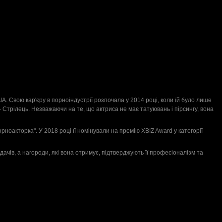
А. Свою кар'єру в порноіндустрії розпочала у 2014 році, коли їй було лише
у - Стрілець. Незважаючи на те, що актриса не має татуювань і пірсингу, вона
рноакторка". У 2018 році її номінували на премію XBIZ Award у категорії
чів, а нагороди, які вона отримує, підтверджують її професіоналізм та