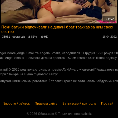
30:52
Поки батьки відпочивали на дивані брат трахкав за ним своїх
сестер
2
33931 переглядів
81%
HD
18.04.2022
el Moore, Angel Small та Angela Smalls, народилася 11 грудня 1993 року в СШ
х. Angel Smalls - невисока дівчина зростом 152 см і вагою 44 кг. Її знак зодіак
стрії. У 2016 році вона отримала премію AVN Award у категорії "Краща нова по
орії "Найкраща сцена групового сексу".
анувальників новими роботами. Її талант і краса не залишають байдужими гляда
Зворотній зв'язок
Правила сайту
Батьківський контроль
Про сайт
® 2026 Єбака.com ©️ Тільки для повнолітніх