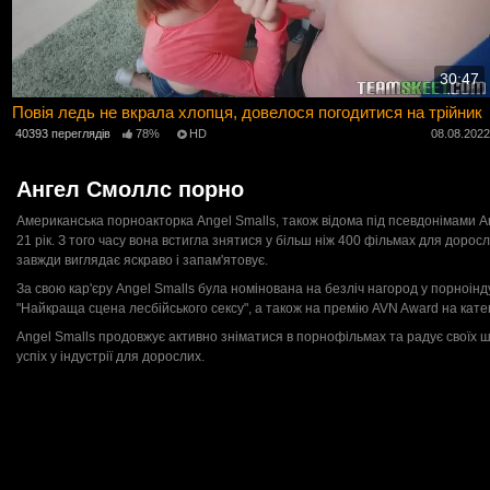
30:47
Повія ледь не вкрала хлопця, довелося погодитися на трійник
40393 переглядів
78%
HD
08.08.202
Ангел Смоллс порно
Американська порноакторка Angel Smalls, також відома під псевдонімами Ang
21 рік. З того часу вона встигла знятися у більш ніж 400 фільмах для доросли
завжди виглядає яскраво і запам'ятовує.
За свою кар'єру Angel Smalls була номінована на безліч нагород у порноінду
"Найкраща сцена лесбійського сексу", а також на премію AVN Award на катег
Angel Smalls продовжує активно зніматися в порнофільмах та радує своїх ш
успіх у індустрії для дорослих.