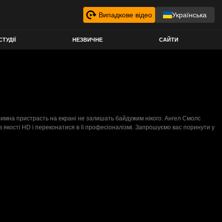
Випадкове відео
Українська
СТУДІЇ
НЕЗВИЧНЕ
САЙТИ
стримна пристрасть на екрані не залишать байдужим нікого. Ангел Смолс
 якості HD і переконатися в її професіоналізмі. Запрошуємо вас поринути у