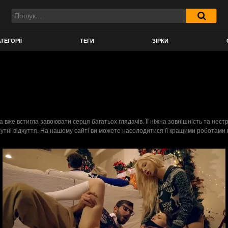
ТЕГОРІЇ
ТЕГИ
ЗІРКИ
ка вже встигла завоювати серця багатьох глядачів. Її ніжна зовнішність та не
бутні відчуття. На нашому сайті ви можете насолодитися її кращими роботами в