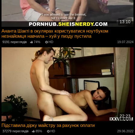
13:10
Ананта Шакті в окулярах користуватися ноутбуком
незнайомця навчила – хуй у пизду пустила
4
9191 переглядів
74%
HD
19.07.2024
22:23
Підставила дірку майстру за рахунок оплати
37279 переглядів
85%
HD
29.06.2022