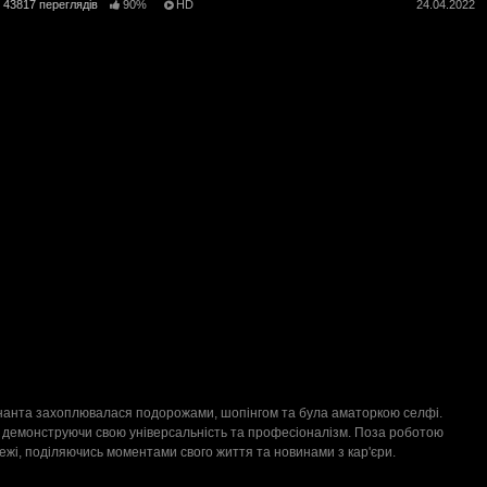
43817 переглядів
90%
HD
24.04.2022
і Ананта захоплювалася подорожами, шопінгом та була аматоркою селфі.
х, демонструючи свою універсальність та професіоналізм. Поза роботою
ежі, поділяючись моментами свого життя та новинами з кар'єри.