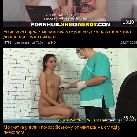
13:10
Російське порно з милашкою в окулярах, яка прийшла в гості
до хлопця і була виїбана
5756 переглядів
71%
HD
26.07.202
25:20
Мохнатка училки по-російському опинилась на огляді у
гінеколога