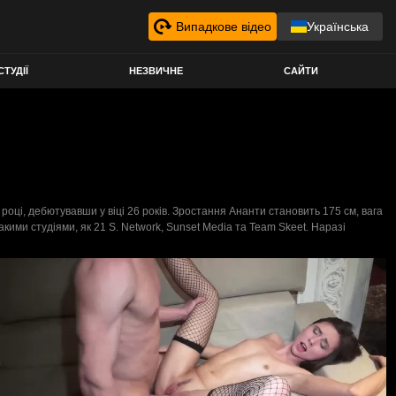
Випадкове відео
Українська
СТУДІЇ
НЕЗВИЧНЕ
САЙТИ
 році, дебютувавши у віці 26 років. Зростання Ананти становить 175 см, вага
акими студіями, як 21 S. Network, Sunset Media та Team Skeet. Наразі