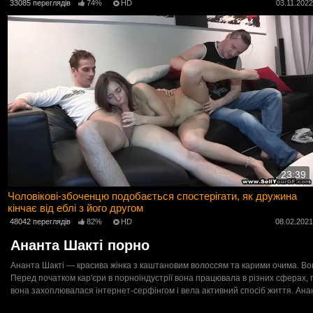
33085 переглядів
74%
HD
03.11.202
23:39
Чоловікові-збоченцю подобається спостерігати, як дружина
кінчає від еблі з його другом
48042 переглядів
82%
HD
08.02.202
Ананта Шакті порно
Ананта Шакті — красива жінка з каштановим волоссям та карими очима. Вон
Перед початком кар'єри в порноіндустрії вона працювала в різних сферах,
вона захоплювалася інтернет-серфінгом і вела активний спосіб життя. Ана