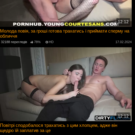
12:12
Молода повія, за гроші готова трахатись і приймати сперму на
обличчя
32188 переглядів
78%
HD
17.02.2024
12:12
Повітрі сподобалося трахатись з цим хлопцем, адже він
щедро їй заплатив за це