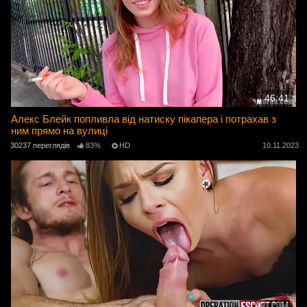
46:41
Алекс Блейк попливла від натиску пікапера і потрахав з
ним прямо на вулиці
30237 переглядів
83%
HD
10.11.2023