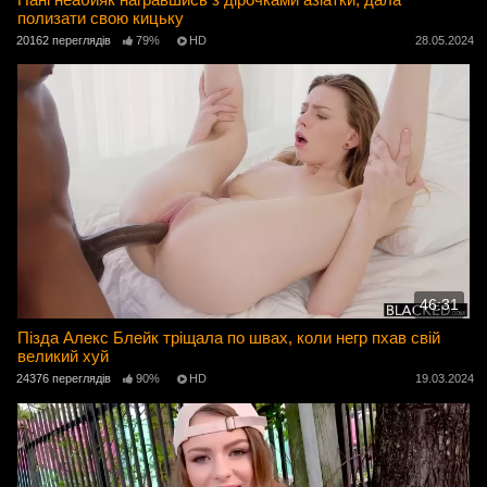
полизати свою кицьку
20162 переглядів
79%
HD
28.05.2024
46:31
Пізда Алекс Блейк тріщала по швах, коли негр пхав свій
великий хуй
24376 переглядів
90%
HD
19.03.2024