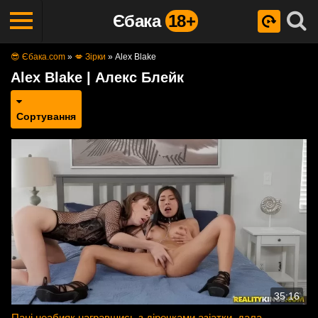
Єбака
18+
😎 Єбака.com
»
💋 Зірки
»
Alex Blake
Alex Blake | Алекс Блейк
Сортування
35:16
Пані неабияк награвшись з дірочками азіатки, дала