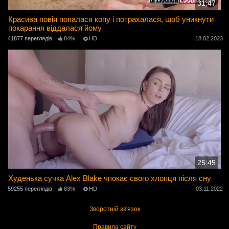
31:47
Красива повія попалася копу і потрахалася, щоб уникнути
покарання віддалася йому
41877 переглядів
84%
HD
18.02.2023
25:45
Худенька сучка Alex Blake чпокає свого хлопця після сну
59255 переглядів
83%
HD
03.11.2022
Зворотній зв'язок
Правила сайту