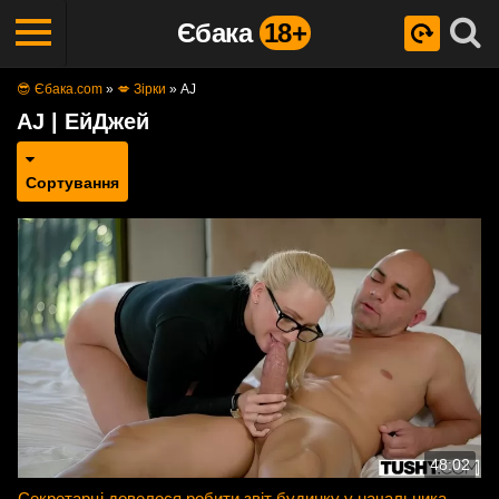
Єбака
18+
😎 Єбака.com
»
💋 Зірки
»
AJ
AJ | ЕйДжей
Сортування
48:02
Секретарці довелося робити звіт будинку у начальника